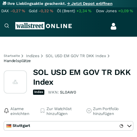
🎁 Ihre Lieblingsaktie geschenkt.
→ Jetzt Depot eröffnen
DAX
-0,27
%
Gold
-0,32
%
Öl (Brent)
+2,34
%
Dow Jones
+0,09
%
Indizes
SOL USD EM GOV TR DKK Index
Startseite
Handelsplätze
SOL USD EM GOV TR DKK
Index
Index
WKN:
SL0AW0
Alarme
Zur Watchlist
Zum Portfolio
einrichten
hinzufügen
hinzufügen
Stuttgart