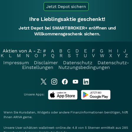
Jetzt Depot sichern
Ihre Lieblingsaktie geschenkt!
Jetzt Depot bei SMARTBROKER+ eröffnen und
Willkommensgeschenk sichern.
Aktien von A - Z:
#
A
B
C
D
E
F
G
H
I
J
K
L
M
N
O
P
Q
R
S
T
U
V
W
X
Y
Z
Impressum
Disclaimer
Datenschutz
Datenschutz-
Einstellungen
Nutzungsbedingungen
Unsere Apps:
Wenn Sie Kursdaten, Widgets oder andere Finanzinformationen benötigen, hilft
Ihnen
ARIVA
gerne.
Unsere User schätzen wallstreet-online.de: 4.8 von 5 Sternen ermittelt aus 285