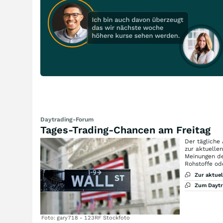
Daytrading-Forum
Tages-Trading-Chancen am Freitag
Der tägliche
zur aktuelle
Meinungen de
Rohstoffe od
Zur aktue
Zum Dayt
Foto: gary718 - 123RF Stockfoto