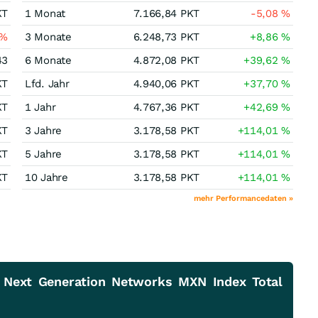
KT
1 Monat
7.166,84
PKT
-5,08
%
%
3 Monate
6.248,73
PKT
+8,86
%
43
6 Monate
4.872,08
PKT
+39,62
%
KT
Lfd. Jahr
4.940,06
PKT
+37,70
%
KT
1 Jahr
4.767,36
PKT
+42,69
%
KT
3 Jahre
3.178,58
PKT
+114,01
%
KT
5 Jahre
3.178,58
PKT
+114,01
%
KT
10 Jahre
3.178,58
PKT
+114,01
%
mehr Performancedaten »
 Next Generation Networks MXN Index Total