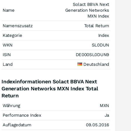
Solact BBVA Next
Name
Generation Networks
MXN Index
Namenszusatz
Total Return
Kategorie
Index
WKN
SL0DUN
ISIN
DE000SL0DUN9
Land
Deutschland
Indexinformationen Solact BBVA Next
Generation Networks MXN Index Total
Return
Währung
MXN
Performance Index
Ja
Auflagedatum
09.05.2016