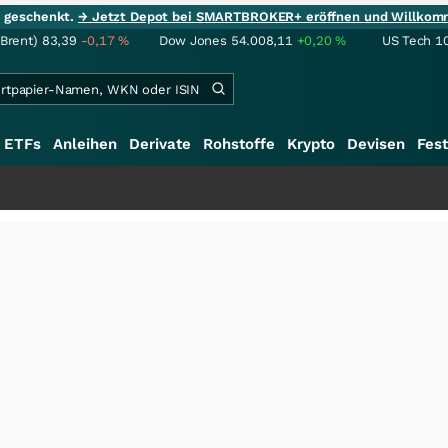
ie geschenkt.
→ Jetzt Depot bei SMARTBROKER+ eröffnen und Willkom
(Brent)
83,39
-0,17
%
Dow Jones
54.008,11
+0,20
%
US Tech 1
ETFs
Anleihen
Derivate
Rohstoffe
Krypto
Devisen
Fest
+++
S