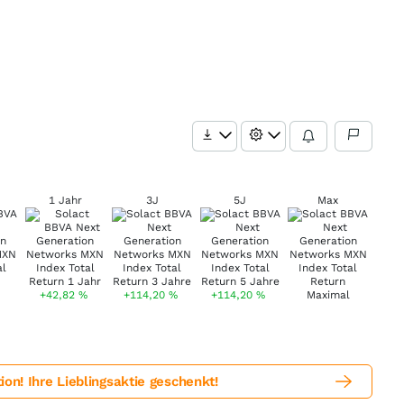
1 Jahr
3J
5J
Max
+42,82
%
+114,20
%
+114,20
%
! Ihre Lieblingsaktie geschenkt!