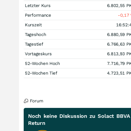
Letzter Kurs
6.802,55
P
Performance
-0,17
Kurszeit
16:52:
Tageshoch
6.880,59
P
Tagestief
6.766,63
P
Vortageskurs
6.813,93
P
52-Wochen Hoch
7.716,79
P
52-Wochen Tief
4.723,51
P
Forum
Noch keine Diskussion zu Solact BBVA
Return