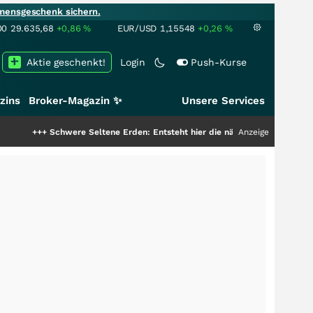
mensgeschenk sichern.
00
29.635,68
+0,86
%
EUR/USD
1,15548
+0,26
%
Aktie geschenkt!
Login
Push-Kurse
zins
Broker-Magazin ✨
Unsere Services
chwere Seltene Erden: Entsteht hier die nächste Milliardenstory?
Anzeige
+++