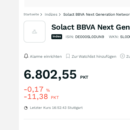
Indizes
Solact BBVA Next Generation Networ
Startseite
Solact BBVA Next Gen
Index
ISIN:
DE000SL0DUN9
WKN:
SL0
Alarme einrichten
Zur Watchlist hinzufügen
Zu
6.802,55
PKT
-0,17
%
-11,38
PKT
Letzter Kurs
16:52:43
Stuttgart