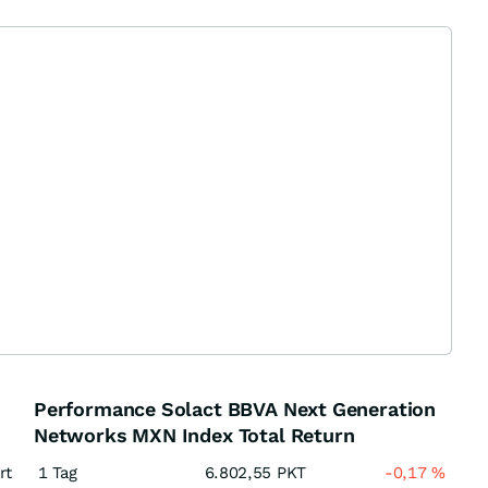
Performance Solact BBVA Next Generation
Networks MXN Index Total Return
rt
1 Tag
6.802,55
PKT
-0,17
%