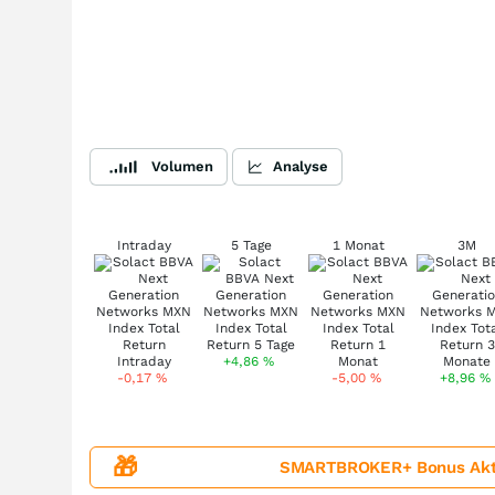
Volumen
Analyse
Intraday
5 Tage
1 Monat
3M
+4,86
%
-0,17
%
-5,00
%
+8,96
%
🎁
SMARTBROKER+ Bonus Aktion