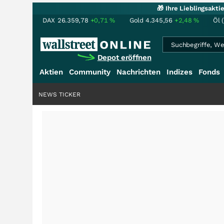
🎁 Ihre Lieblingsakt
DAX
26.359,78
+0,71
%
Gold
4.345,56
+2,48
%
Öl 
Depot eröffnen
Aktien
Community
Nachrichten
Indizes
Fonds
NEWS TICKER