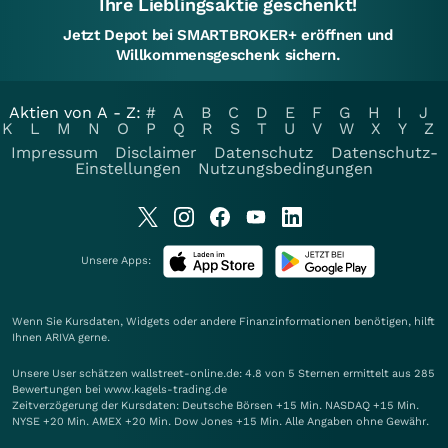
Ihre Lieblingsaktie geschenkt!
Jetzt Depot bei SMARTBROKER+ eröffnen und
Willkommensgeschenk sichern.
Aktien von A - Z:
#
A
B
C
D
E
F
G
H
I
J
K
L
M
N
O
P
Q
R
S
T
U
V
W
X
Y
Z
Impressum
Disclaimer
Datenschutz
Datenschutz-
Einstellungen
Nutzungsbedingungen
Unsere Apps:
Wenn Sie Kursdaten, Widgets oder andere Finanzinformationen benötigen, hilft
Ihnen
ARIVA
gerne.
Unsere User schätzen wallstreet-online.de: 4.8 von 5 Sternen ermittelt aus 285
Bewertungen bei www.kagels-trading.de
Zeitverzögerung der Kursdaten: Deutsche Börsen +15 Min. NASDAQ +15 Min.
NYSE +20 Min. AMEX +20 Min. Dow Jones +15 Min. Alle Angaben ohne Gewähr.