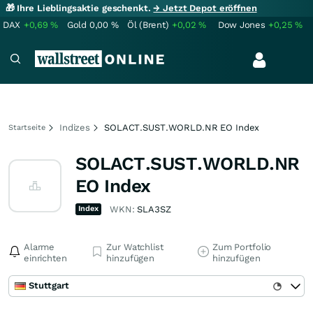
🎁 Ihre Lieblingsaktie geschenkt.
→ Jetzt Depot eröffnen
DAX
+0,69
%
Gold
0,00
%
Öl (Brent)
+0,02
%
Dow Jones
+0,25
%
Indizes
SOLACT.SUST.WORLD.NR EO Index
Startseite
SOLACT.SUST.WORLD.NR
EO Index
Index
WKN:
SLA3SZ
Alarme
Zur Watchlist
Zum Portfolio
einrichten
hinzufügen
hinzufügen
Stuttgart