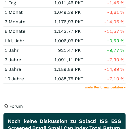
1 Tag
1.011,46
PKT
-1,46
%
1 Monat
1.049,39
PKT
-3,61
%
3 Monate
1.176,93
PKT
-14,06
%
6 Monate
1.143,77
PKT
-11,57
%
Lfd. Jahr
1.006,09
PKT
+0,53
%
1 Jahr
921,47
PKT
+9,77
%
3 Jahre
1.091,11
PKT
-7,30
%
5 Jahre
1.189,88
PKT
-14,99
%
10 Jahre
1.088,75
PKT
-7,10
%
mehr Performancedaten »
Forum
Noch keine Diskussion zu Solacti ISS ESG
Screened Brazil Small Cap Index Total Return