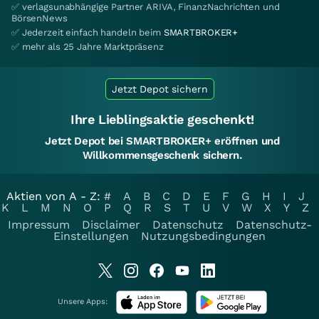
✅ verlagsunabhängige Partner ARIVA, FinanzNachrichten und
BörsenNews
✅ Jederzeit einfach handeln beim
SMARTBROKER+
✅ mehr als 25 Jahre Marktpräsenz
Jetzt Depot sichern
Ihre Lieblingsaktie geschenkt!
Jetzt Depot bei SMARTBROKER+ eröffnen und
Willkommensgeschenk sichern.
Aktien von A - Z:
#
A
B
C
D
E
F
G
H
I
J
K
L
M
N
O
P
Q
R
S
T
U
V
W
X
Y
Z
Impressum
Disclaimer
Datenschutz
Datenschutz-
Einstellungen
Nutzungsbedingungen
Unsere Apps: