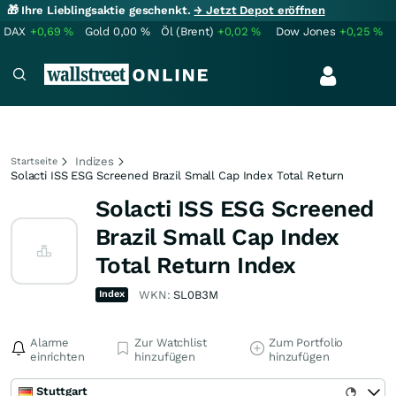
🎁 Ihre Lieblingsaktie geschenkt.
→ Jetzt Depot eröffnen
DAX
+0,69
%
Gold
0,00
%
Öl (Brent)
+0,02
%
Dow Jones
+0,25
%
Indizes
Startseite
Solacti ISS ESG Screened Brazil Small Cap Index Total Return
Solacti ISS ESG Screened
Brazil Small Cap Index
Total Return Index
Index
WKN:
SL0B3M
Alarme
Zur Watchlist
Zum Portfolio
einrichten
hinzufügen
hinzufügen
Stuttgart