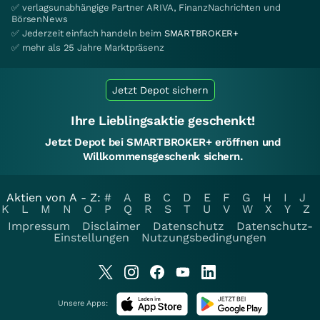
✅ verlagsunabhängige Partner ARIVA, FinanzNachrichten und
BörsenNews
✅ Jederzeit einfach handeln beim
SMARTBROKER+
✅ mehr als 25 Jahre Marktpräsenz
Jetzt Depot sichern
Ihre Lieblingsaktie geschenkt!
Jetzt Depot bei SMARTBROKER+ eröffnen und
Willkommensgeschenk sichern.
Aktien von A - Z:
#
A
B
C
D
E
F
G
H
I
J
K
L
M
N
O
P
Q
R
S
T
U
V
W
X
Y
Z
Impressum
Disclaimer
Datenschutz
Datenschutz-
Einstellungen
Nutzungsbedingungen
Unsere Apps: