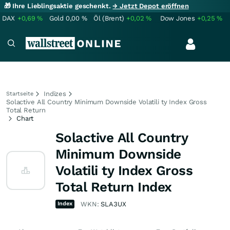
🎁 Ihre Lieblingsaktie geschenkt.
→ Jetzt Depot eröffnen
DAX
+0,69
%
Gold
0,00
%
Öl (Brent)
+0,02
%
Dow Jones
+0,25
%
Indizes
Startseite
Solactive All Country Minimum Downside Volatili ty Index Gross
Total Return
Chart
Solactive All Country
Minimum Downside
Volatili ty Index Gross
Total Return Index
Index
WKN:
SLA3UX