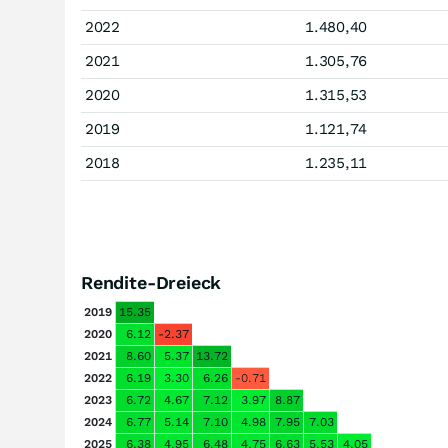
2022
1.480,40
2021
1.305,76
2020
1.315,53
2019
1.121,74
2018
1.235,11
Rendite-Dreieck
2019
15.35
2020
6.12
-2.37
2021
8.60
5.37
13.72
2022
6.19
3.30
6.26
-0.71
2023
6.72
4.67
7.12
3.97
8.87
2024
6.77
5.14
7.10
4.98
7.95
7.03
2025
6.38
4.95
6.48
4.75
6.63
5.53
4.05