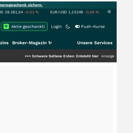
mensgeschenk sichern.
00
29.381,54
-0,51
%
EUR/USD
1,15248
-0,26
%
Aktie geschenkt!
Login
Push-Kurse
zins
Broker-Magazin ✨
Unsere Services
+++
Schwere Seltene Erden: Entsteht hier die nächste Milliardenstory?
Anzeige
++