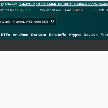
ie geschenkt.
→ Jetzt Depot bei SMARTBROKER+ eröffnen und Willkom
(Brent)
83,54
+5,15
%
Dow Jones
53.901,32
-0,92
%
US Tech 1
ETFs
Anleihen
Derivate
Rohstoffe
Krypto
Devisen
Fest