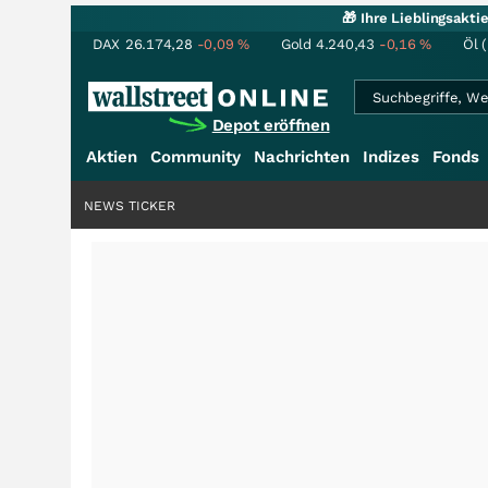
🎁 Ihre Lieblingsakt
DAX
26.174,28
-0,09
%
Gold
4.240,43
-0,16
%
Öl 
Depot eröffnen
Aktien
Community
Nachrichten
Indizes
Fonds
NEWS TICKER