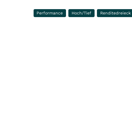
Performance
Hoch/Tief
Renditedreieck