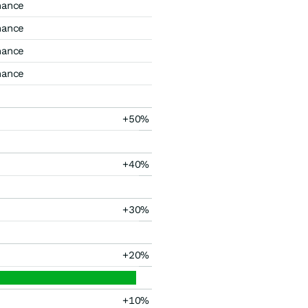
mance
mance
mance
mance
+50%
+40%
+30%
+20%
+10%