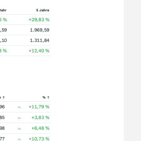
Jahr
5 Jahre
56
%
+29,83
%
,59
1.969,59
,10
1.311,84
43
%
+12,40
%
h
%
96
+11,79
%
85
+3,83
%
98
+6,48
%
77
+10,73
%