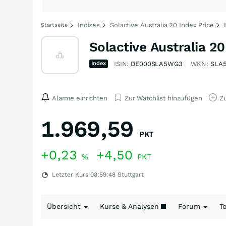
Indizes
Solactive Australia 20 Index Price
Startseite
Solactive Australia 20
Index
ISIN:
DE000SLA5WG3
WKN:
SLA
Alarme einrichten
Zur Watchlist hinzufügen
Zu
1.969,59
PKT
+0,23
+4,50
%
PKT
Letzter Kurs
08:59:48
Stuttgart
Übersicht
Kurse & Analysen
Forum
T