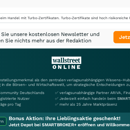
eim Handel mit Turbo-Zertifikaten. Turbo-Zertifikate sind hoch risikoreiche P
 Sie unsere kostenlosen Newsletter und
Jetz
n Sie nichts mehr aus der Redaktion
instellungsmerkmal als den zentralen verlagsunabhängigen Wissens-Hub 
 in die Börsen- und Wirtschaftswelt, um strategische Entscheidungen zu
Community Deutschlands
✅ verlagsunabhängige Partner ARIVA, Fi
gistrierte Nutzer
✅ Jederzeit einfach handeln beim
SMART
räge pro Tag
✅ mehr als 25 Jahre Marktpräsenz
Bonus Aktion:
Ihre Lieblingsaktie geschenkt!
rn
Jetzt Depot bei SMARTBROKER+ eröffnen und Willkommen