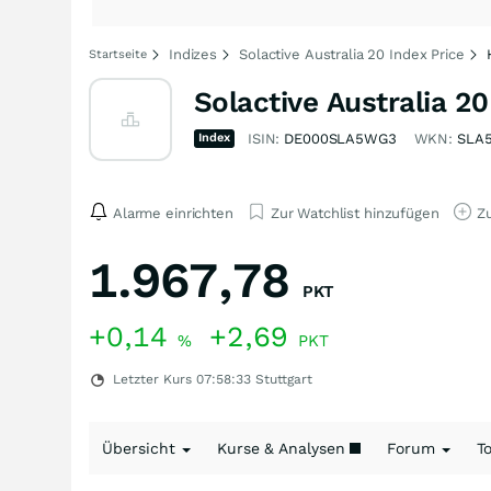
Indizes
Solactive Australia 20 Index Price
Startseite
Solactive Australia 20
Index
ISIN:
DE000SLA5WG3
WKN:
SLA
Alarme einrichten
Zur Watchlist hinzufügen
Zu
1.967,78
PKT
+0,14
+2,69
%
PKT
Letzter Kurs
07:58:33
Stuttgart
Übersicht
Kurse & Analysen
Forum
T