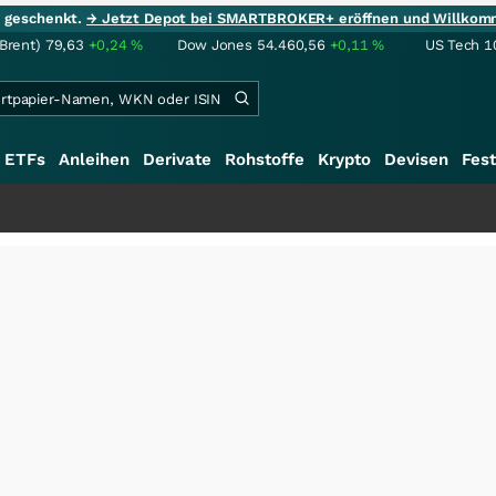
ie geschenkt.
→ Jetzt Depot bei SMARTBROKER+ eröffnen und Willkom
(Brent)
79,63
+0,24
%
Dow Jones
54.460,56
+0,11
%
US Tech 1
ETFs
Anleihen
Derivate
Rohstoffe
Krypto
Devisen
Fest