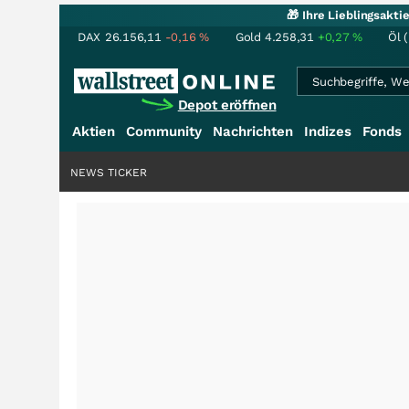
🎁 Ihre Lieblingsakt
DAX
26.156,11
-0,16
%
Gold
4.258,31
+0,27
%
Öl 
Depot eröffnen
Aktien
Community
Nachrichten
Indizes
Fonds
NEWS TICKER