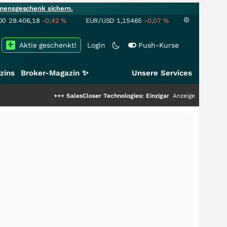
mensgeschenk sichern.
00
29.406,18
-0,42
%
EUR/USD
1,15465
-0,07
%
Aktie geschenkt!
Login
Push-Kurse
zins
Broker-Magazin ✨
Unsere Services
+++
SalesCloser Technologies: Einzigartige Leistung zieht die To
Anzeige