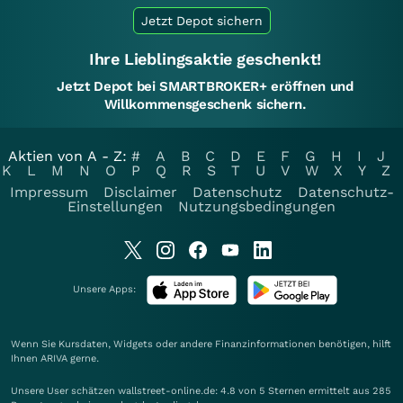
Jetzt Depot sichern
Ihre Lieblingsaktie geschenkt!
Jetzt Depot bei SMARTBROKER+ eröffnen und
Willkommensgeschenk sichern.
Aktien von A - Z:
#
A
B
C
D
E
F
G
H
I
J
K
L
M
N
O
P
Q
R
S
T
U
V
W
X
Y
Z
Impressum
Disclaimer
Datenschutz
Datenschutz-
Einstellungen
Nutzungsbedingungen
Unsere Apps:
Wenn Sie Kursdaten, Widgets oder andere Finanzinformationen benötigen, hilft
Ihnen
ARIVA
gerne.
Unsere User schätzen wallstreet-online.de: 4.8 von 5 Sternen ermittelt aus 285