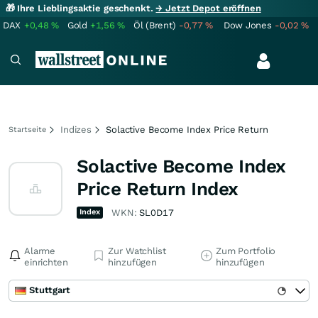
🎁 Ihre Lieblingsaktie geschenkt.
→ Jetzt Depot eröffnen
DAX
+0,48
%
Gold
+1,56
%
Öl (Brent)
-0,77
%
Dow Jones
-0,02
%
Indizes
Solactive Become Index Price Return
Startseite
Solactive Become Index
Price Return Index
Index
WKN:
SL0D17
Alarme
Zur Watchlist
Zum Portfolio
einrichten
hinzufügen
hinzufügen
Stuttgart