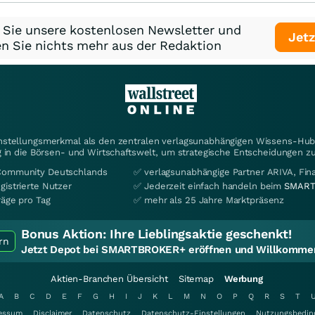
 Sie unsere kostenlosen Newsletter und
Jetz
n Sie nichts mehr aus der Redaktion
instellungsmerkmal als den zentralen verlagsunabhängigen Wissens-Hub 
 in die Börsen- und Wirtschaftswelt, um strategische Entscheidungen zu
Community Deutschlands
✅ verlagsunabhängige Partner ARIVA, Fi
gistrierte Nutzer
✅ Jederzeit einfach handeln beim
SMART
räge pro Tag
✅ mehr als 25 Jahre Marktpräsenz
Bonus Aktion:
Ihre Lieblingsaktie geschenkt!
rn
Jetzt Depot bei SMARTBROKER+ eröffnen und Willkommen
Aktien-Branchen Übersicht
Sitemap
Werbung
A
B
C
D
E
F
G
H
I
J
K
L
M
N
O
P
Q
R
S
T
essum
Disclaimer
Datenschutz
Datenschutz-Einstellungen
Nutzungsbedin