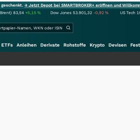
ie geschenkt.
→ Jetzt Depot bei SMARTBROKER+ eröffnen und Willkom
(Brent)
83,54
+5,15
%
Dow Jones
53.901,32
-0,92
%
US Tech 1
ETFs
Anleihen
Derivate
Rohstoffe
Krypto
Devisen
Fest