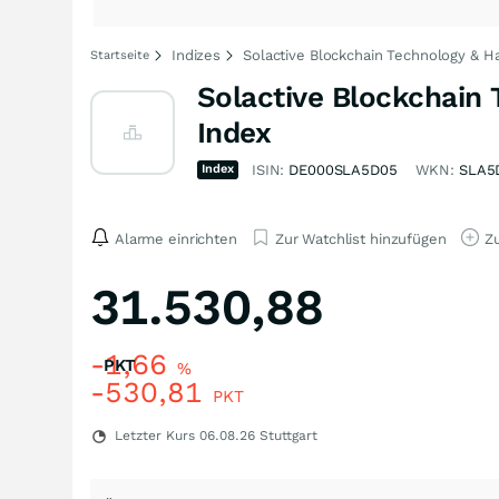
Indizes
Solactive Blockchain Technology & H
Startseite
Solactive Blockchain
Index
Index
ISIN:
DE000SLA5D05
WKN:
SLA5
Alarme einrichten
Zur Watchlist hinzufügen
Zu
31.530,88
-1,66
PKT
%
-530,81
PKT
Letzter Kurs
06.08.26
Stuttgart