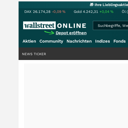
🎁 Ihre Lieblingsakt
DAX
26.174,28
-0,09
%
Gold
4.242,31
+0,04
%
Öl 
Depot eröffnen
Aktien
Community
Nachrichten
Indizes
Fonds
NEWS TICKER