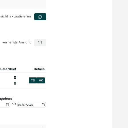
sicht aktualisieren
vorherige Ansicht
 Geld/Brief
Details
0
TS
HK
0
ngeben:
bis
-