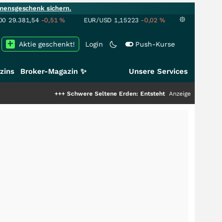
mensgeschenk sichern.
00
29.381,54
-0,51
%
EUR/USD
1,15223
-0,02
%
Aktie geschenkt!
Login
Push-Kurse
zins
Broker-Magazin ✨
Unsere Services
+++
Schwere Seltene Erden: Entsteht hier die nächste Milliarde
Anzeige