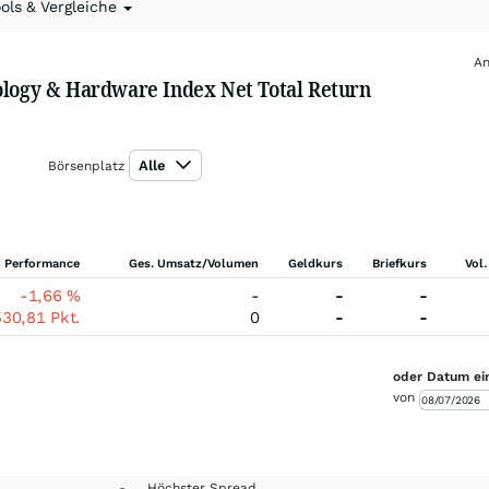
ools & Vergleiche
An
ology & Hardware Index Net Total Return
Alle
Börsenplatz
Performance
Ges. Umsatz/Volumen
Geldkurs
Briefkurs
Vol.
-1,66
%
-
-
-
530,81
Pkt.
0
-
-
oder Datum ei
von
-
Höchster Spread