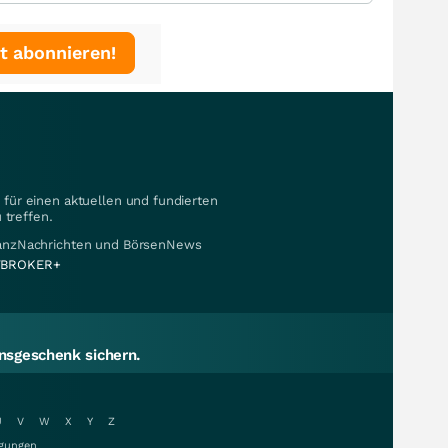
t abonnieren!
für einen aktuellen und fundierten
 treffen.
nanzNachrichten und BörsenNews
BROKER+
sgeschenk sichern.
U
V
W
X
Y
Z
gungen