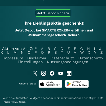
Jetzt Depot sichern
Ihre Lieblingsaktie geschenkt!
Jetzt Depot bei SMARTBROKER+ eröffnen und
Willkommensgeschenk sichern.
Aktien von A - Z:
#
A
B
C
D
E
F
G
H
I
J
K
L
M
N
O
P
Q
R
S
T
U
V
W
X
Y
Z
Impressum
Disclaimer
Datenschutz
Datenschutz-
Einstellungen
Nutzungsbedingungen
Unsere Apps:
Wenn Sie Kursdaten, Widgets oder andere Finanzinformationen benötigen, hilft
Ihnen
ARIVA
gerne.