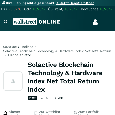
🎁 Ihre Lieblingsaktie geschenkt.
→ Jetzt Depot eröffnen
DAX
-0,32
%
Gold
+0,23
%
Öl (Brent)
+0,23
%
Dow Jones
+0,20
%
Indizes
Startseite
Solactive Blockchain Technology & Hardware Index Net Total Return
Handelsplätze
Solactive Blockchain
Technology & Hardware
Index Net Total Return
Index
Index
WKN:
SLA5D0
Alarme
Zur Watchlist
Zum Portfolio