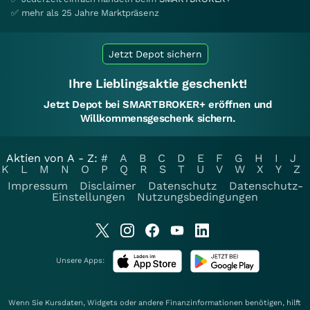
✅ mehr als 25 Jahre Marktpräsenz
Jetzt Depot sichern
Ihre Lieblingsaktie geschenkt!
Jetzt Depot bei SMARTBROKER+ eröffnen und
Willkommensgeschenk sichern.
Aktien von A - Z:
#
A
B
C
D
E
F
G
H
I
J
K
L
M
N
O
P
Q
R
S
T
U
V
W
X
Y
Z
Impressum
Disclaimer
Datenschutz
Datenschutz-
Einstellungen
Nutzungsbedingungen
Unsere Apps:
Wenn Sie Kursdaten, Widgets oder andere Finanzinformationen benötigen, hilft