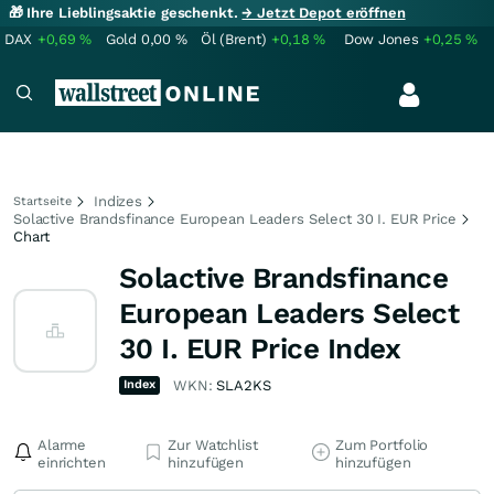
🎁 Ihre Lieblingsaktie geschenkt.
→ Jetzt Depot eröffnen
DAX
+0,69
%
Gold
0,00
%
Öl (Brent)
+0,18
%
Dow Jones
+0,25
%
Indizes
Startseite
Solactive Brandsfinance European Leaders Select 30 I. EUR Price
Chart
Solactive Brandsfinance
European Leaders Select
30 I. EUR Price Index
Index
WKN:
SLA2KS
Alarme
Zur Watchlist
Zum Portfolio
einrichten
hinzufügen
hinzufügen