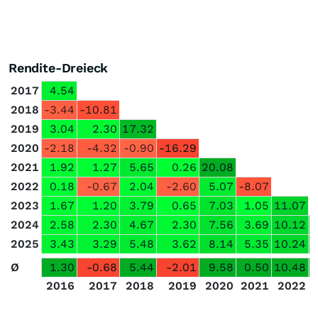
Rendite-Dreieck
2017
4.54
2018
-3.44
-10.81
2019
3.04
2.30
17.32
2020
-2.18
-4.32
-0.90
-16.29
2021
1.92
1.27
5.65
0.26
20.08
2022
0.18
-0.67
2.04
-2.60
5.07
-8.07
2023
1.67
1.20
3.79
0.65
7.03
1.05
11.07
2024
2.58
2.30
4.67
2.30
7.56
3.69
10.12
2025
3.43
3.29
5.48
3.62
8.14
5.35
10.24
Ø
1.30
-0.68
5.44
-2.01
9.58
0.50
10.48
2016
2017
2018
2019
2020
2021
2022
2