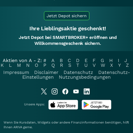
Jetzt Depot sichern
Ihre Lieblingsaktie geschenkt!
Jetzt Depot bei SMARTBROKER+ eröffnen und
Willkommensgeschenk sichern.
Aktien von A - Z:
#
A
B
C
D
E
F
G
H
I
J
K
L
M
N
O
P
Q
R
S
T
U
V
W
X
Y
Z
Impressum
Disclaimer
Datenschutz
Datenschutz-
Einstellungen
Nutzungsbedingungen
Unsere Apps:
Wenn Sie Kursdaten, Widgets oder andere Finanzinformationen benötigen, hilft
Ihnen
ARIVA
gerne.