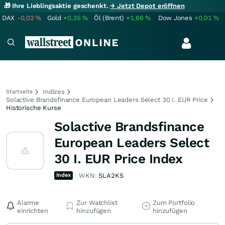
🎁 Ihre Lieblingsaktie geschenkt.
→ Jetzt Depot eröffnen
DAX
-0,02
%
Gold
+0,35
%
Öl (Brent)
+1,66
%
Dow Jones
+0,01
%
Indizes
Startseite
Solactive Brandsfinance European Leaders Select 30 I. EUR Price
Historische Kurse
Solactive Brandsfinance
European Leaders Select
30 I. EUR Price Index
Index
WKN:
SLA2KS
Alarme
Zur Watchlist
Zum Portfolio
einrichten
hinzufügen
hinzufügen