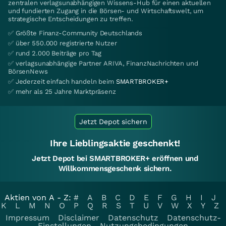
zentralen verlagsunabhängigen Wissens-Hub für einen aktuellen
und fundierten Zugang in die Börsen- und Wirtschaftswelt, um
strategische Entscheidungen zu treffen.
✅ Größte Finanz-Community Deutschlands
✅ über 550.000 registrierte Nutzer
✅ rund 2.000 Beiträge pro Tag
✅ verlagsunabhängige Partner ARIVA, FinanzNachrichten und
BörsenNews
✅ Jederzeit einfach handeln beim
SMARTBROKER+
✅ mehr als 25 Jahre Marktpräsenz
Jetzt Depot sichern
Ihre Lieblingsaktie geschenkt!
Jetzt Depot bei SMARTBROKER+ eröffnen und
Willkommensgeschenk sichern.
Aktien von A - Z:
#
A
B
C
D
E
F
G
H
I
J
K
L
M
N
O
P
Q
R
S
T
U
V
W
X
Y
Z
Impressum
Disclaimer
Datenschutz
Datenschutz-
Einstellungen
Nutzungsbedingungen