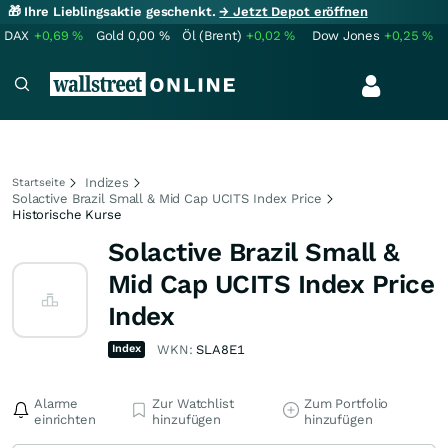
🎁 Ihre Lieblingsaktie geschenkt.
→ Jetzt Depot eröffnen
DAX
+0,69
%
Gold
0,00
%
Öl (Brent)
+0,02
%
Dow Jones
+0,25
%
Indizes
Startseite
Solactive Brazil Small & Mid Cap UCITS Index Price
Historische Kurse
Solactive Brazil Small &
Mid Cap UCITS Index Price
Index
Index
WKN:
SLA8E1
Alarme
Zur Watchlist
Zum Portfolio
einrichten
hinzufügen
hinzufügen