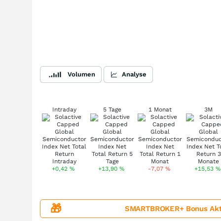
Volumen
Analyse
Intraday
5 Tage
1 Monat
3M
+0,42
%
+13,90
%
-7,07
%
+15,53
%
🎁
SMARTBROKER+ Bonus Aktion