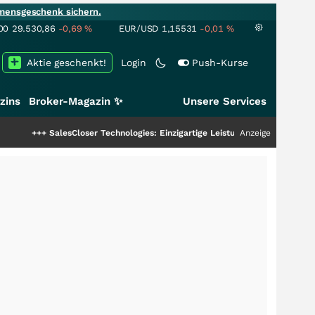
mensgeschenk sichern.
00
29.530,86
-0,69
%
EUR/USD
1,15531
-0,01
%
Aktie geschenkt!
Login
Push-Kurse
zins
Broker-Magazin ✨
Unsere Services
alesCloser Technologies: Einzigartige Leistung zieht die Top-Dogs an!
Anzeige
+++