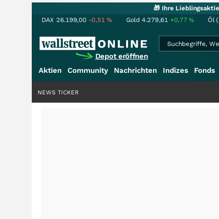
🎁 Ihre Lieblingsakt
DAX
26.199,00
-0,51
%
Gold
4.279,61
+0,77
%
Öl 
Depot eröffnen
Aktien
Community
Nachrichten
Indizes
Fonds
NEWS TICKER