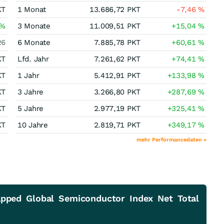
KT
1 Monat
13.686,72
PKT
-7,46
%
%
3 Monate
11.009,51
PKT
+15,04
%
26
6 Monate
7.885,78
PKT
+60,61
%
KT
Lfd. Jahr
7.261,62
PKT
+74,41
%
KT
1 Jahr
5.412,91
PKT
+133,98
%
KT
3 Jahre
3.266,80
PKT
+287,69
%
KT
5 Jahre
2.977,19
PKT
+325,41
%
KT
10 Jahre
2.819,71
PKT
+349,17
%
mehr Performancedaten »
apped Global Semiconductor Index Net Total