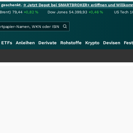
ie geschenkt.
→ Jetzt Depot bei SMARTBROKER+ eröffnen und Willkom
(Brent)
79,44
+0,82
%
Dow Jones
54.399,93
+0,46
%
US Tech 1
ETFs
Anleihen
Derivate
Rohstoffe
Krypto
Devisen
Fest
+++
S