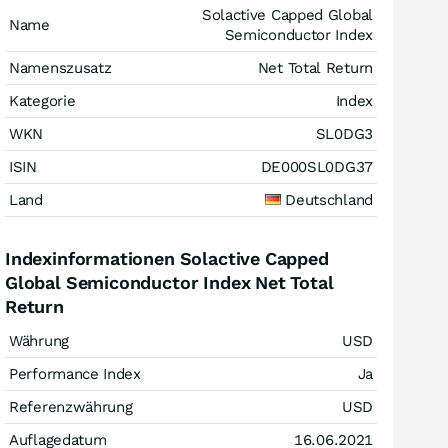
Solactive Capped Global
Name
Semiconductor Index
Namenszusatz
Net Total Return
Kategorie
Index
WKN
SL0DG3
ISIN
DE000SL0DG37
Land
Deutschland
Indexinformationen Solactive Capped
Global Semiconductor Index Net Total
Return
Währung
USD
Performance Index
Ja
Referenzwährung
USD
Auflagedatum
16.06.2021