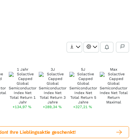
1 Jahr
3J
5J
Max
+134,97
%
+289,34
%
+327,21
%
! Ihre Lieblingsaktie geschenkt!