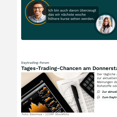
Daytrading-Forum
Tages-Trading-Chancen am Donnerst
Der tägliche
zur aktuelle
Meinungen de
Rohstoffe od
Zur aktue
Zum Dayt
Foto: bloomua - 123RF Stockfoto