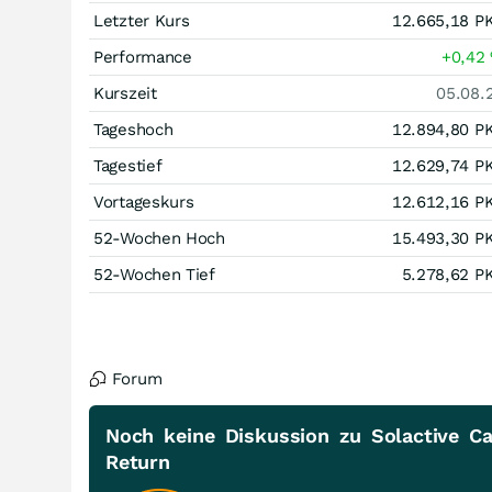
Letzter Kurs
12.665,18
P
Performance
+0,42
Kurszeit
05.08.
Tageshoch
12.894,80
P
Tagestief
12.629,74
P
Vortageskurs
12.612,16
P
52-Wochen Hoch
15.493,30
P
52-Wochen Tief
5.278,62
P
Forum
Noch keine Diskussion zu Solactive C
Return