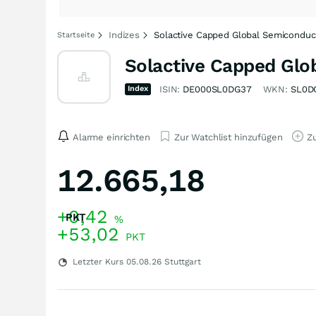
Indizes
Solactive Capped Global Semiconduct
Startseite
Solactive Capped Glo
Index
ISIN:
DE000SL0DG37
WKN:
SL0D
Alarme einrichten
Zur Watchlist hinzufügen
Zu
12.665,18
+0,42
PKT
%
+53,02
PKT
Letzter Kurs
05.08.26
Stuttgart