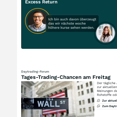
Excess Return
Daytrading-Forum
Tages-Trading-Chancen am Freitag
Der tägliche
zur aktuelle
Meinungen de
Rohstoffe od
Zur aktue
Zum Dayt