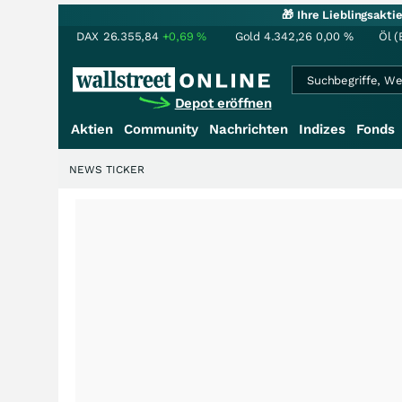
🎁 Ihre Lieblingsakt
DAX
26.355,84
+0,69
%
Gold
4.342,26
0,00
%
Öl (
Depot eröffnen
Aktien
Community
Nachrichten
Indizes
Fonds
NEWS TICKER