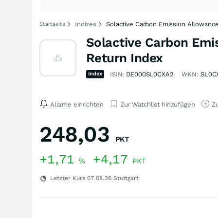
Indizes
Solactive Carbon Emission Allowance
Startseite
Solactive Carbon Emis
Return Index
Index
ISIN:
DE000SL0CXA2
WKN:
SL0C
Alarme einrichten
Zur Watchlist hinzufügen
Zu
248,03
PKT
+1,71
+4,17
%
PKT
Letzter Kurs
07.08.26
Stuttgart