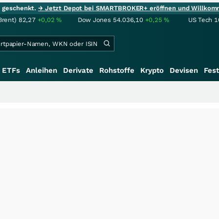
ie geschenkt.
→ Jetzt Depot bei SMARTBROKER+ eröffnen und Willkom
Brent)
82,27
+0,02
%
Dow Jones
54.036,10
+0,25
%
US Tech 1
ETFs
Anleihen
Derivate
Rohstoffe
Krypto
Devisen
Fest
+