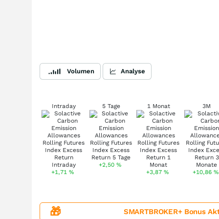
Volumen
Analyse
Intraday
5 Tage
1 Monat
3M
+2,50
%
+1,71
%
+3,87
%
+10,86
%
🎁
SMARTBROKER+ Bonus Aktion