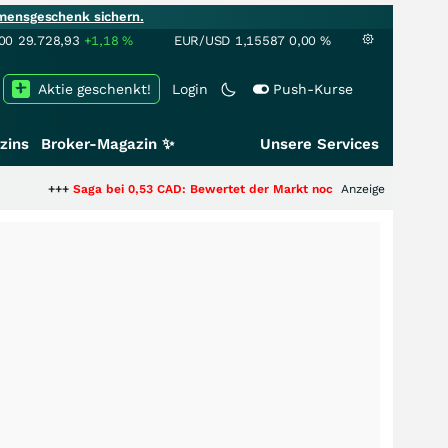
mensgeschenk sichern.
00
29.728,93
+1,18
%
EUR/USD
1,15587
0,00
%
Aktie geschenkt!
Login
Push-Kurse
zins
Broker-Magazin ✨
Unsere Services
++
Saga bei 0,53 CAD: Bewertet der Markt noch immer nur die Hälfte der St
Anzeige