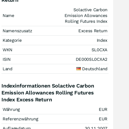
Solactive Carbon
Name
Emission Allowances
Rolling Futures Index
Namenszusatz
Excess Return
Kategorie
Index
WKN
SL0CXA
ISIN
DE000SL0CXA2
Land
Deutschland
Indexinformationen Solactive Carbon
Emission Allowances Rolling Futures
Index Excess Return
Währung
EUR
Referenzwährung
EUR
Auflagedatum
30.11.2007