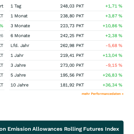
rt
1 Tag
248,03
PKT
+1,71
%
KT
1 Monat
238,80
PKT
+3,87
%
%
3 Monate
223,73
PKT
+10,86
%
26
6 Monate
242,25
PKT
+2,38
%
KT
Lfd. Jahr
262,98
PKT
-5,68
%
KT
1 Jahr
219,41
PKT
+13,04
%
KT
3 Jahre
273,00
PKT
-9,15
%
KT
5 Jahre
195,56
PKT
+26,83
%
KT
10 Jahre
181,92
PKT
+36,34
%
mehr Performancedaten »
bon Emission Allowances Rolling Futures Index