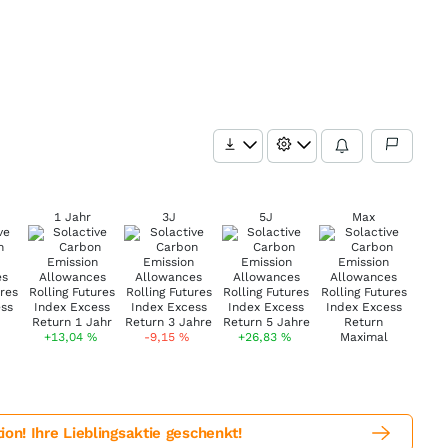
1 Jahr
3J
5J
Max
+13,04
%
-9,15
%
+26,83
%
! Ihre Lieblingsaktie geschenkt!