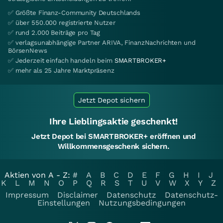
✅ Größte Finanz-Community Deutschlands
✅ über 550.000 registrierte Nutzer
✅ rund 2.000 Beiträge pro Tag
✅ verlagsunabhängige Partner ARIVA, FinanzNachrichten und
BörsenNews
✅ Jederzeit einfach handeln beim
SMARTBROKER+
✅ mehr als 25 Jahre Marktpräsenz
Jetzt Depot sichern
Ihre Lieblingsaktie geschenkt!
Jetzt Depot bei SMARTBROKER+ eröffnen und
Willkommensgeschenk sichern.
Aktien von A - Z:
#
A
B
C
D
E
F
G
H
I
J
K
L
M
N
O
P
Q
R
S
T
U
V
W
X
Y
Z
Impressum
Disclaimer
Datenschutz
Datenschutz-
Einstellungen
Nutzungsbedingungen