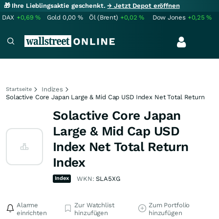
🎁 Ihre Lieblingsaktie geschenkt.
→ Jetzt Depot eröffnen
DAX
+0,69
%
Gold
0,00
%
Öl (Brent)
+0,02
%
Dow Jones
+0,25
%
Indizes
Startseite
Solactive Core Japan Large & Mid Cap USD Index Net Total Return
Solactive Core Japan
Large & Mid Cap USD
Index Net Total Return
Index
Index
WKN:
SLA5XG
Alarme
Zur Watchlist
Zum Portfolio
einrichten
hinzufügen
hinzufügen