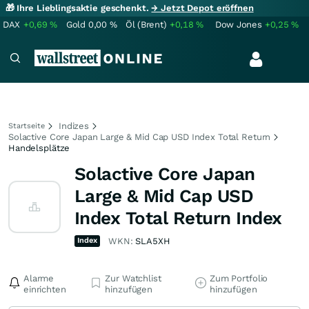
🎁 Ihre Lieblingsaktie geschenkt.
→ Jetzt Depot eröffnen
DAX
+0,69
%
Gold
0,00
%
Öl (Brent)
+0,18
%
Dow Jones
+0,25
%
Indizes
Startseite
Solactive Core Japan Large & Mid Cap USD Index Total Return
Handelsplätze
Solactive Core Japan
Large & Mid Cap USD
Index Total Return Index
Index
WKN:
SLA5XH
Alarme
Zur Watchlist
Zum Portfolio
einrichten
hinzufügen
hinzufügen