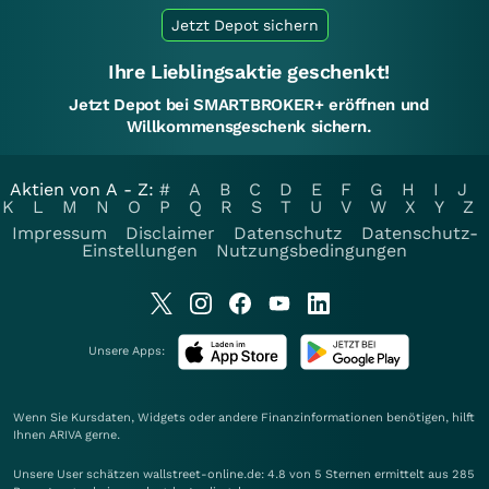
Jetzt Depot sichern
Ihre Lieblingsaktie geschenkt!
Jetzt Depot bei SMARTBROKER+ eröffnen und
Willkommensgeschenk sichern.
Aktien von A - Z:
#
A
B
C
D
E
F
G
H
I
J
K
L
M
N
O
P
Q
R
S
T
U
V
W
X
Y
Z
Impressum
Disclaimer
Datenschutz
Datenschutz-
Einstellungen
Nutzungsbedingungen
Unsere Apps:
Wenn Sie Kursdaten, Widgets oder andere Finanzinformationen benötigen, hilft
Ihnen
ARIVA
gerne.
Unsere User schätzen wallstreet-online.de: 4.8 von 5 Sternen ermittelt aus 285