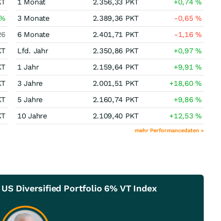
KT
1 Monat
2.356,33
PKT
+0,74
%
%
3 Monate
2.389,36
PKT
-0,65
%
26
6 Monate
2.401,71
PKT
-1,16
%
KT
Lfd. Jahr
2.350,86
PKT
+0,97
%
KT
1 Jahr
2.159,64
PKT
+9,91
%
KT
3 Jahre
2.001,51
PKT
+18,60
%
KT
5 Jahre
2.160,74
PKT
+9,86
%
KT
10 Jahre
2.109,40
PKT
+12,53
%
mehr Performancedaten »
 US Diversified Portfolio 6% VT Index