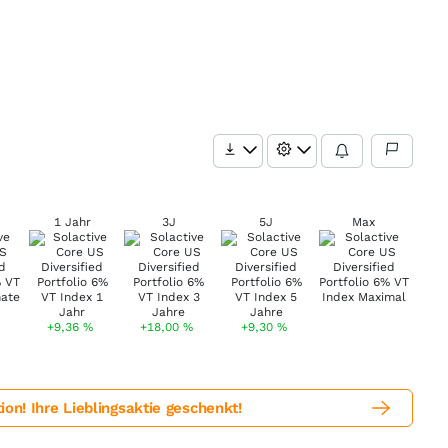
1 Jahr
3J
5J
Max
+9,36
%
+18,00
%
+9,30
%
! Ihre Lieblingsaktie geschenkt!