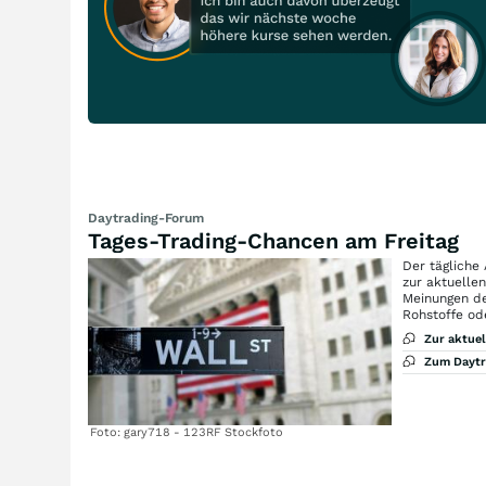
Daytrading-Forum
Tages-Trading-Chancen am Freitag
Der tägliche
zur aktuelle
Meinungen de
Rohstoffe od
Zur aktue
Zum Dayt
Foto: gary718 - 123RF Stockfoto