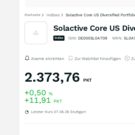
Indizes
Solactive Core US Diversified Portfol
Startseite
Solactive Core US Div
Index
ISIN:
DE000SL0A709
WKN:
SL0A
Alarme einrichten
Zur Watchlist hinzufügen
Zu
2.373,76
PKT
+0,50
%
+11,91
PKT
Letzter Kurs
07.08.26
Stuttgart