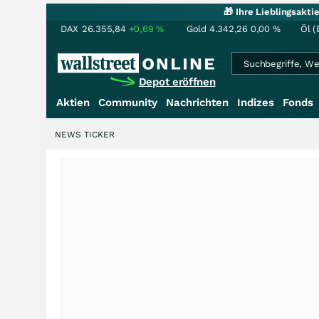
🎁 Ihre Lieblingsakt
DAX
26.355,84
+0,69
%
Gold
4.342,26
0,00
%
Öl (
Depot eröffnen
Aktien
Community
Nachrichten
Indizes
Fonds
NEWS TICKER