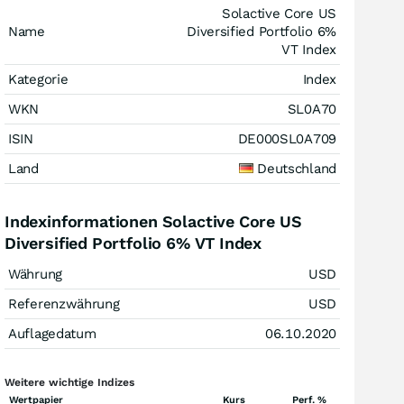
Solactive Core US
Name
Diversified Portfolio 6%
VT Index
Kategorie
Index
WKN
SL0A70
ISIN
DE000SL0A709
Land
Deutschland
Indexinformationen Solactive Core US
Diversified Portfolio 6% VT Index
Währung
USD
Referenzwährung
USD
Auflagedatum
06.10.2020
Weitere wichtige Indizes
Wertpapier
Kurs
Perf. %