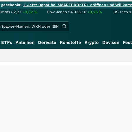
ie geschenkt.
→ Jetzt Depot bei SMARTBROKER+ eröffnen und Willkom
Brent)
82,27
+0,02
%
Dow Jones
54.036,10
+0,25
%
US Tech 1
ETFs
Anleihen
Derivate
Rohstoffe
Krypto
Devisen
Fest
+++
S