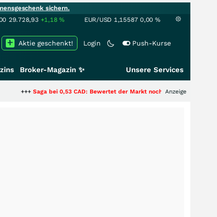
mensgeschenk sichern.
00
29.728,93
+1,18
%
EUR/USD
1,15587
0,00
%
Aktie geschenkt!
Login
Push-Kurse
zins
Broker-Magazin ✨
Unsere Services
aga bei 0,53 CAD: Bewertet der Markt noch immer nur die Hälfte der Story
Anzeige