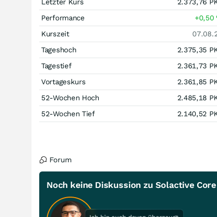
Letzter Kurs
2.373,76
P
Performance
+0,50
Kurszeit
07.08.
Tageshoch
2.375,35
P
Tagestief
2.361,73
P
Vortageskurs
2.361,85
P
52-Wochen Hoch
2.485,18
P
52-Wochen Tief
2.140,52
P
Forum
Noch keine Diskussion zu Solactive Core