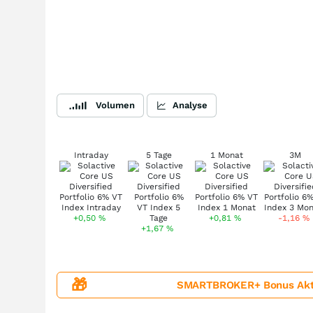
Volumen
Analyse
Intraday
5 Tage
1 Monat
3M
+0,50
%
+0,81
%
-1,16
%
+1,67
%
🎁
SMARTBROKER+ Bonus Aktion