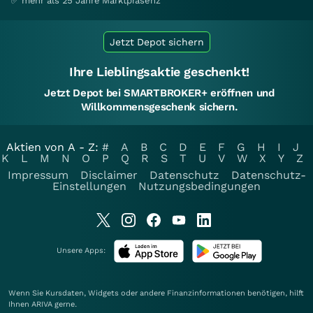
✅ mehr als 25 Jahre Marktpräsenz
Jetzt Depot sichern
Ihre Lieblingsaktie geschenkt!
Jetzt Depot bei SMARTBROKER+ eröffnen und
Willkommensgeschenk sichern.
Aktien von A - Z:
#
A
B
C
D
E
F
G
H
I
J
K
L
M
N
O
P
Q
R
S
T
U
V
W
X
Y
Z
Impressum
Disclaimer
Datenschutz
Datenschutz-
Einstellungen
Nutzungsbedingungen
Unsere Apps:
Wenn Sie Kursdaten, Widgets oder andere Finanzinformationen benötigen, hilft
Ihnen
ARIVA
gerne.