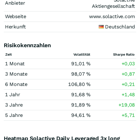
Anbieter
Aktiengesellschaft
Webseite
www.solactive.com
Herkunft
Deutschland
Risikokennzahlen
Zeit
Volatilität
Sharpe Ratio
1 Monat
91,01 %
+0,03
3 Monate
98,07 %
+0,87
6 Monate
106,80 %
+0,21
1 Jahr
91,68 %
+1,48
3 Jahre
91,89 %
+19,08
5 Jahre
94,61 %
+5,71
Heatmap Solactive Daily Leveraged 3x long