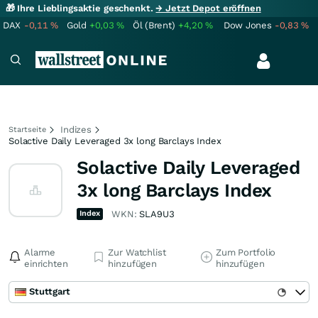
🎁 Ihre Lieblingsaktie geschenkt.
→ Jetzt Depot eröffnen
DAX
-0,11
%
Gold
+0,03
%
Öl (Brent)
+4,20
%
Dow Jones
-0,83
%
Indizes
Startseite
Solactive Daily Leveraged 3x long Barclays Index
Solactive Daily Leveraged
3x long Barclays Index
Index
WKN:
SLA9U3
Alarme
Zur Watchlist
Zum Portfolio
einrichten
hinzufügen
hinzufügen
Stuttgart