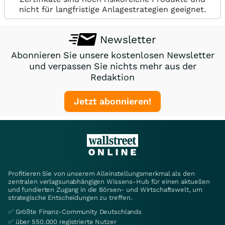
nicht für langfristige Anlagestrategien geeignet.
Newsletter
Abonnieren Sie unsere kostenlosen Newsletter
und verpassen Sie nichts mehr aus der
Redaktion
Jetzt abonnieren!
Profitieren Sie von unserem Alleinstellungsmerkmal als den
zentralen verlagsunabhängigen Wissens-Hub für einen aktuellen
und fundierten Zugang in die Börsen- und Wirtschaftswelt, um
strategische Entscheidungen zu treffen.
✅ Größte Finanz-Community Deutschlands
✅ über 550.000 registrierte Nutzer