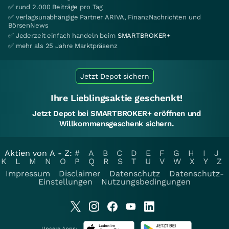
✅ rund 2.000 Beiträge pro Tag
✅ verlagsunabhängige Partner ARIVA, FinanzNachrichten und
BörsenNews
✅ Jederzeit einfach handeln beim
SMARTBROKER+
✅ mehr als 25 Jahre Marktpräsenz
Jetzt Depot sichern
Ihre Lieblingsaktie geschenkt!
Jetzt Depot bei SMARTBROKER+ eröffnen und
Willkommensgeschenk sichern.
Aktien von A - Z:
#
A
B
C
D
E
F
G
H
I
J
K
L
M
N
O
P
Q
R
S
T
U
V
W
X
Y
Z
Impressum
Disclaimer
Datenschutz
Datenschutz-
Einstellungen
Nutzungsbedingungen
Unsere Apps: