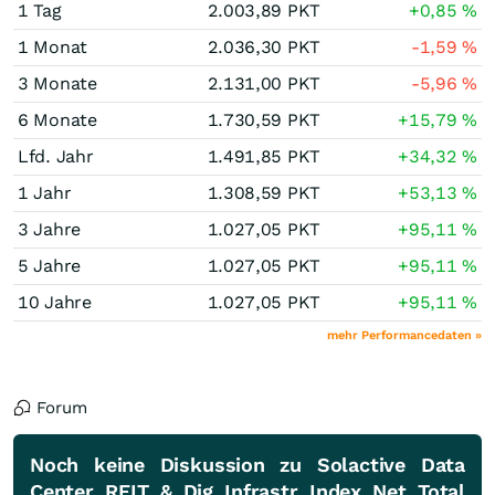
1 Tag
2.003,89
PKT
+0,85
%
1 Monat
2.036,30
PKT
-1,59
%
3 Monate
2.131,00
PKT
-5,96
%
6 Monate
1.730,59
PKT
+15,79
%
Lfd. Jahr
1.491,85
PKT
+34,32
%
1 Jahr
1.308,59
PKT
+53,13
%
3 Jahre
1.027,05
PKT
+95,11
%
5 Jahre
1.027,05
PKT
+95,11
%
10 Jahre
1.027,05
PKT
+95,11
%
mehr Performancedaten »
Forum
Noch keine Diskussion zu Solactive Data
Center REIT & Dig Infrastr Index Net Total