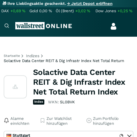
🎁 Ihre Lieblingsaktie geschenkt.
→ Jetzt Depot eröffnen
DAX
+0,69
%
Gold
0,00
%
Öl (Brent)
+0,02
%
Dow Jones
+0,25
%
Indizes
Startseite
Solactive Data Center REIT & Dig Infrastr Index Net Total Return
Solactive Data Center
REIT & Dig Infrastr Index
Net Total Return Index
Index
WKN:
SL0BVK
Alarme
Zur Watchlist
Zum Portfolio
einrichten
hinzufügen
hinzufügen
Stuttgart