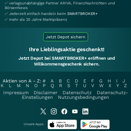
✅ verlagsunabhängige Partner ARIVA, FinanzNachrichten und
BörsenNews
✅ Jederzeit einfach handeln beim
SMARTBROKER+
✅ mehr als 25 Jahre Marktpräsenz
Jetzt Depot sichern
Ihre Lieblingsaktie geschenkt!
Jetzt Depot bei SMARTBROKER+ eröffnen und
Willkommensgeschenk sichern.
Aktien von A - Z:
#
A
B
C
D
E
F
G
H
I
J
K
L
M
N
O
P
Q
R
S
T
U
V
W
X
Y
Z
Impressum
Disclaimer
Datenschutz
Datenschutz-
Einstellungen
Nutzungsbedingungen
Unsere Apps: