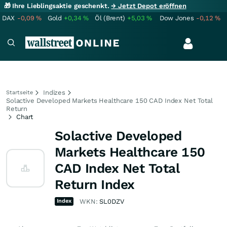
🎁 Ihre Lieblingsaktie geschenkt.
→ Jetzt Depot eröffnen
DAX
-0,09
%
Gold
+0,34
%
Öl (Brent)
+5,03
%
Dow Jones
-0,12
%
Indizes
Startseite
Solactive Developed Markets Healthcare 150 CAD Index Net Total
Return
Chart
Solactive Developed
Markets Healthcare 150
CAD Index Net Total
Return Index
Index
WKN:
SL0DZV