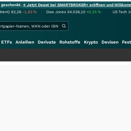
ie geschenkt.
→ Jetzt Depot bei SMARTBROKER+ eröffnen und Willkom
Brent)
82,26
-1,53
%
Dow Jones
54.036,10
+0,25
%
US Tech 1
ETFs
Anleihen
Derivate
Rohstoffe
Krypto
Devisen
Fest