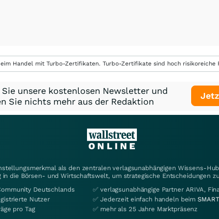
eim Handel mit Turbo-Zertifikaten. Turbo-Zertifikate sind hoch risikoreiche P
 Sie unsere kostenlosen Newsletter und
Jetz
n Sie nichts mehr aus der Redaktion
instellungsmerkmal als den zentralen verlagsunabhängigen Wissens-Hub 
 in die Börsen- und Wirtschaftswelt, um strategische Entscheidungen zu
Community Deutschlands
✅ verlagsunabhängige Partner ARIVA, Fi
gistrierte Nutzer
✅ Jederzeit einfach handeln beim
SMART
räge pro Tag
✅ mehr als 25 Jahre Marktpräsenz