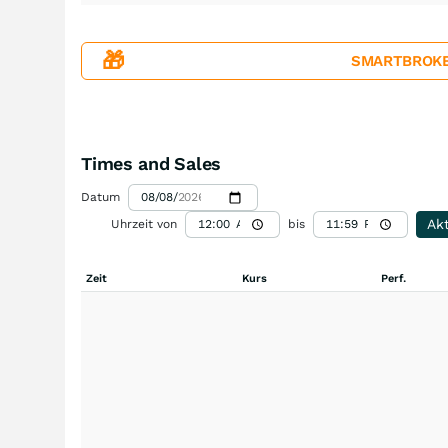
🎁
SMARTBROKER+
Times and Sales
Datum
Akt
Uhrzeit von
bis
Zeit
Kurs
Perf.