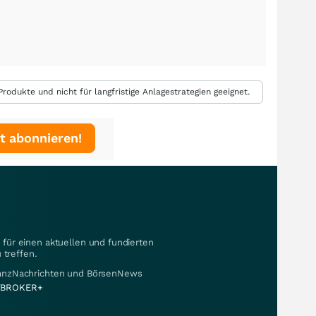
rodukte und nicht für langfristige Anlagestrategien geeignet.
t abonnieren!
für einen aktuellen und fundierten
 treffen.
nanzNachrichten und BörsenNews
BROKER+