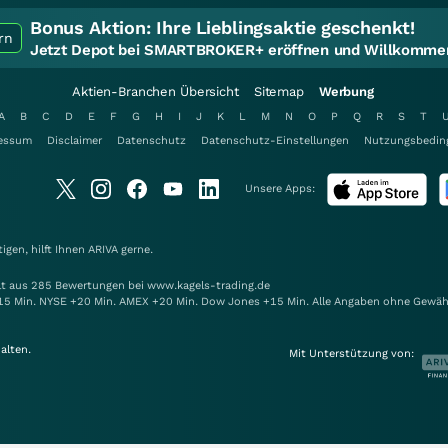
Bonus Aktion:
Ihre Lieblingsaktie geschenkt!
rn
Jetzt Depot bei SMARTBROKER+ eröffnen und Willkommen
Aktien-Branchen Übersicht
Sitemap
Werbung
A
B
C
D
E
F
G
H
I
J
K
L
M
N
O
P
Q
R
S
T
essum
Disclaimer
Datenschutz
Datenschutz-Einstellungen
Nutzungsbedin
Unsere Apps:
gen, hilft Ihnen
ARIVA
gerne.
elt aus 285 Bewertungen bei www.kagels-trading.de
15 Min. NYSE +20 Min. AMEX +20 Min. Dow Jones +15 Min. Alle Angaben ohne Gewäh
alten.
Mit Unterstützung von: