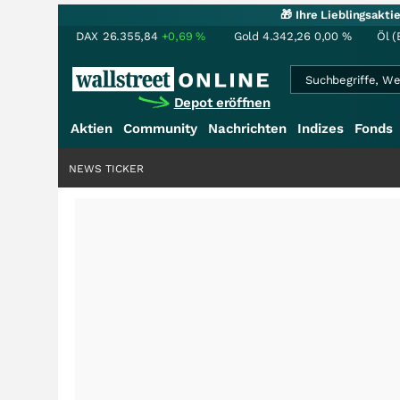
🎁 Ihre Lieblingsakt
DAX
26.355,84
+0,69
%
Gold
4.342,26
0,00
%
Öl (
Depot eröffnen
Aktien
Community
Nachrichten
Indizes
Fonds
NEWS TICKER