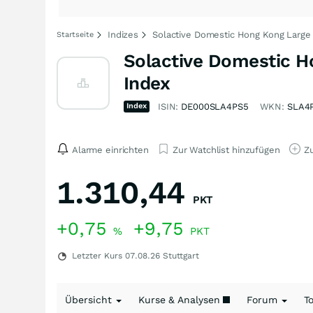
Indizes
Solactive Domestic Hong Kong Large 
Startseite
Solactive Domestic H
Index
Index
ISIN:
DE000SLA4PS5
WKN:
SLA4
Alarme einrichten
Zur Watchlist hinzufügen
Zu
1.310,44
PKT
+0,75
+9,75
%
PKT
Letzter Kurs
07.08.26
Stuttgart
Übersicht
Kurse & Analysen
Forum
T