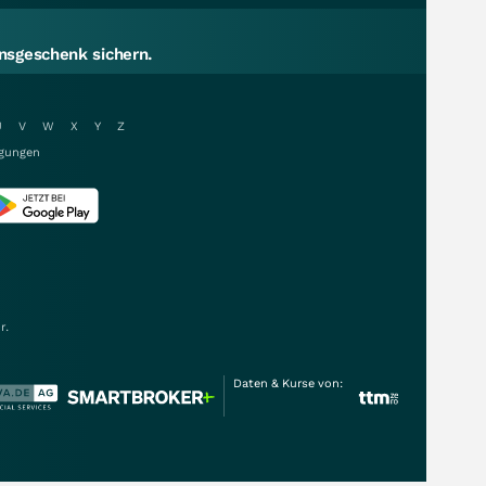
sgeschenk sichern.
U
V
W
X
Y
Z
gungen
r.
Daten & Kurse von: