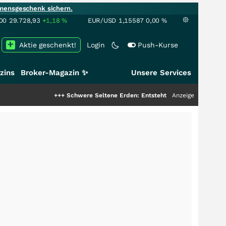
mensgeschenk sichern.
00
29.728,93
+1,18
%
EUR/USD
1,15587
0,00
%
Aktie geschenkt!
Login
Push-Kurse
zins
Broker-Magazin ✨
Unsere Services
+++
Schwere Seltene Erden: Entsteht hier die nächste Milliarde
Anzeige