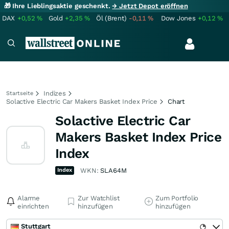
🎁 Ihre Lieblingsaktie geschenkt.
→ Jetzt Depot eröffnen
DAX
+0,52
%
Gold
+2,35
%
Öl (Brent)
-0,11
%
Dow Jones
+0,12
%
Indizes
Startseite
Solactive Electric Car Makers Basket Index Price
Chart
Solactive Electric Car
Makers Basket Index Price
Index
Index
WKN:
SLA64M
Alarme
Zur Watchlist
Zum Portfolio
einrichten
hinzufügen
hinzufügen
Stuttgart