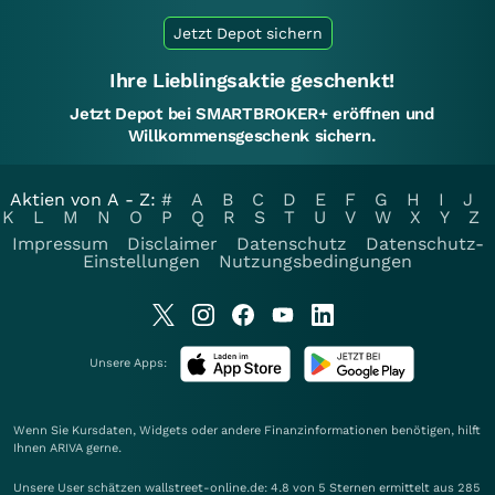
Jetzt Depot sichern
Ihre Lieblingsaktie geschenkt!
Jetzt Depot bei SMARTBROKER+ eröffnen und
Willkommensgeschenk sichern.
Aktien von A - Z:
#
A
B
C
D
E
F
G
H
I
J
K
L
M
N
O
P
Q
R
S
T
U
V
W
X
Y
Z
Impressum
Disclaimer
Datenschutz
Datenschutz-
Einstellungen
Nutzungsbedingungen
Unsere Apps:
Wenn Sie Kursdaten, Widgets oder andere Finanzinformationen benötigen, hilft
Ihnen
ARIVA
gerne.
Unsere User schätzen wallstreet-online.de: 4.8 von 5 Sternen ermittelt aus 285