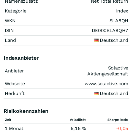
Namenszusatz
Net Total Return
Kategorie
Index
WKN
SLA8QH
ISIN
DE000SLA8QH7
Land
Deutschland
Indexanbieter
Solactive
Anbieter
Aktiengesellschaft
Webseite
www.solactive.com
Herkunft
Deutschland
Risikokennzahlen
Zeit
Volatilität
Sharpe Ratio
1 Monat
5,15 %
-0,05