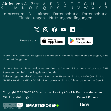
Aktien von A - Z:
#
A
B
C
D
E
F
G
H
I
J
K
L
M
N
O
P
Q
R
S
T
U
V
W
X
Y
Z
Impressum
Disclaimer
Datenschutz
Datenschutz-
Einstellungen
Nutzungsbedingungen
Unsere Apps:
Wenn Sie Kursdaten, Widgets oder andere Finanzinformationen benötigen, hilft
Ihnen
ARIVA
gerne.
Unsere User schätzen wallstreet-online.de: 4.8 von 5 Sternen ermittelt aus 285
Bewertungen bei www.kagels-trading.de
Zeitverzögerung der Kursdaten: Deutsche Börsen +15 Min. NASDAQ +15 Min.
NYSE +20 Min. AMEX +20 Min. Dow Jones +15 Min. Alle Angaben ohne Gewähr.
Copyright © 1998-2026 Smartbroker Holding AG - Alle Rechte vorbehalten.
Mit Unterstützung von:
Daten & Kurse von: