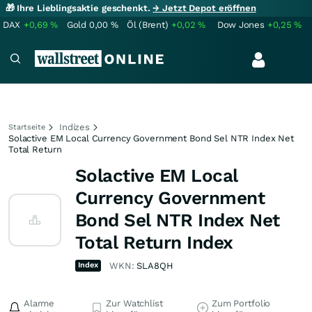
🎁 Ihre Lieblingsaktie geschenkt.
→ Jetzt Depot eröffnen
DAX
+0,69
%
Gold
0,00
%
Öl (Brent)
+0,02
%
Dow Jones
+0,25
%
Indizes
Startseite
Solactive EM Local Currency Government Bond Sel NTR Index Net
Total Return
Solactive EM Local
Currency Government
Bond Sel NTR Index Net
Total Return Index
Index
WKN:
SLA8QH
Alarme
Zur Watchlist
Zum Portfolio