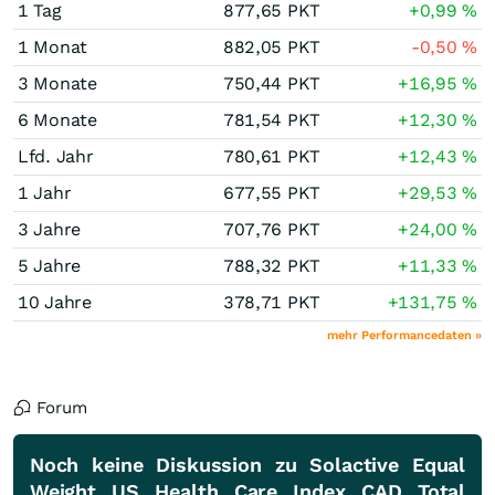
1 Tag
877,65
PKT
+0,99
%
1 Monat
882,05
PKT
-0,50
%
3 Monate
750,44
PKT
+16,95
%
6 Monate
781,54
PKT
+12,30
%
Lfd. Jahr
780,61
PKT
+12,43
%
1 Jahr
677,55
PKT
+29,53
%
3 Jahre
707,76
PKT
+24,00
%
5 Jahre
788,32
PKT
+11,33
%
10 Jahre
378,71
PKT
+131,75
%
mehr Performancedaten »
Forum
Noch keine Diskussion zu Solactive Equal
Weight US Health Care Index CAD Total