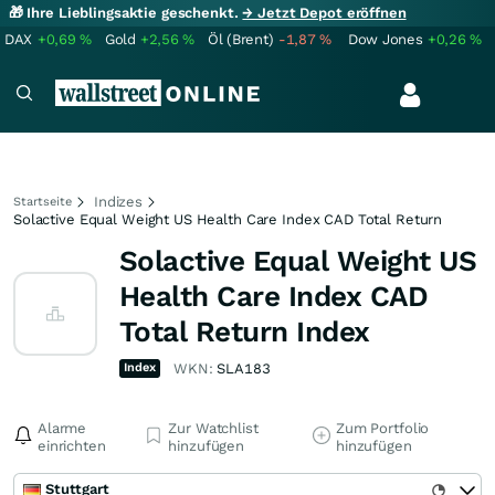
🎁 Ihre Lieblingsaktie geschenkt.
→ Jetzt Depot eröffnen
DAX
+0,69
%
Gold
+2,56
%
Öl (Brent)
-1,87
%
Dow Jones
+0,26
%
Indizes
Startseite
Solactive Equal Weight US Health Care Index CAD Total Return
Solactive Equal Weight US
Health Care Index CAD
Total Return Index
Index
WKN:
SLA183
Alarme
Zur Watchlist
Zum Portfolio
einrichten
hinzufügen
hinzufügen
Stuttgart