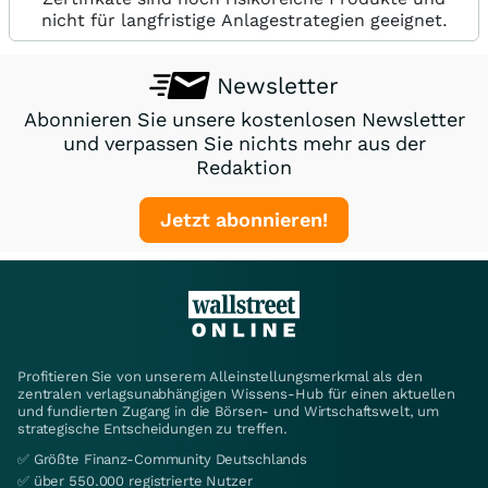
nicht für langfristige Anlagestrategien geeignet.
Newsletter
Abonnieren Sie unsere kostenlosen Newsletter
und verpassen Sie nichts mehr aus der
Redaktion
Jetzt abonnieren!
Profitieren Sie von unserem Alleinstellungsmerkmal als den
zentralen verlagsunabhängigen Wissens-Hub für einen aktuellen
und fundierten Zugang in die Börsen- und Wirtschaftswelt, um
strategische Entscheidungen zu treffen.
✅ Größte Finanz-Community Deutschlands
✅ über 550.000 registrierte Nutzer