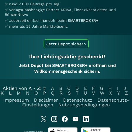
✅ rund 2.000 Beiträge pro Tag
✅ verlagsunabhängige Partner ARIVA, FinanzNachrichten und
BörsenNews
✅ Jederzeit einfach handeln beim
SMARTBROKER+
✅ mehr als 25 Jahre Marktpräsenz
Jetzt Depot sichern
Ihre Lieblingsaktie geschenkt!
Jetzt Depot bei SMARTBROKER+ eröffnen und
Willkommensgeschenk sichern.
Aktien von A - Z:
#
A
B
C
D
E
F
G
H
I
J
K
L
M
N
O
P
Q
R
S
T
U
V
W
X
Y
Z
Impressum
Disclaimer
Datenschutz
Datenschutz-
Einstellungen
Nutzungsbedingungen
Unsere Apps: