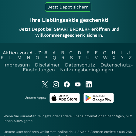
Jetzt Depot sichern
Ihre Lieblingsaktie geschenkt!
Jetzt Depot bei SMARTBROKER+ eröffnen und
Willkommensgeschenk sichern.
Aktien von A - Z:
#
A
B
C
D
E
F
G
H
I
J
K
L
M
N
O
P
Q
R
S
T
U
V
W
X
Y
Z
Impressum
Disclaimer
Datenschutz
Datenschutz-
Einstellungen
Nutzungsbedingungen
Unsere Apps:
Wenn Sie Kursdaten, Widgets oder andere Finanzinformationen benötigen, hilft
Ihnen
ARIVA
gerne.
Unsere User schätzen wallstreet-online.de: 4.8 von 5 Sternen ermittelt aus 285