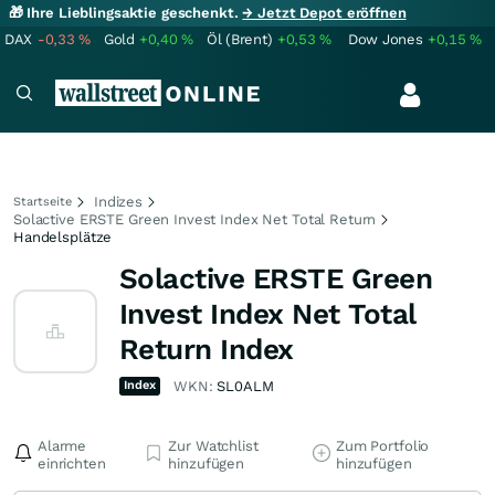
🎁 Ihre Lieblingsaktie geschenkt.
→ Jetzt Depot eröffnen
DAX
-0,33
%
Gold
+0,40
%
Öl (Brent)
+0,53
%
Dow Jones
+0,15
%
Indizes
Startseite
Solactive ERSTE Green Invest Index Net Total Return
Handelsplätze
Solactive ERSTE Green
Invest Index Net Total
Return Index
Index
WKN:
SL0ALM
Alarme
Zur Watchlist
Zum Portfolio
einrichten
hinzufügen
hinzufügen