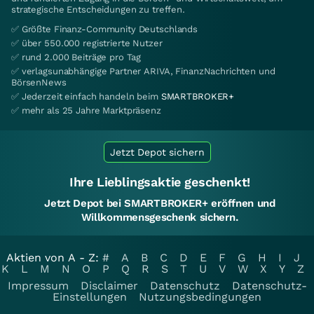
strategische Entscheidungen zu treffen.
✅ Größte Finanz-Community Deutschlands
✅ über 550.000 registrierte Nutzer
✅ rund 2.000 Beiträge pro Tag
✅ verlagsunabhängige Partner ARIVA, FinanzNachrichten und
BörsenNews
✅ Jederzeit einfach handeln beim
SMARTBROKER+
✅ mehr als 25 Jahre Marktpräsenz
Jetzt Depot sichern
Ihre Lieblingsaktie geschenkt!
Jetzt Depot bei SMARTBROKER+ eröffnen und
Willkommensgeschenk sichern.
Aktien von A - Z:
#
A
B
C
D
E
F
G
H
I
J
K
L
M
N
O
P
Q
R
S
T
U
V
W
X
Y
Z
Impressum
Disclaimer
Datenschutz
Datenschutz-
Einstellungen
Nutzungsbedingungen