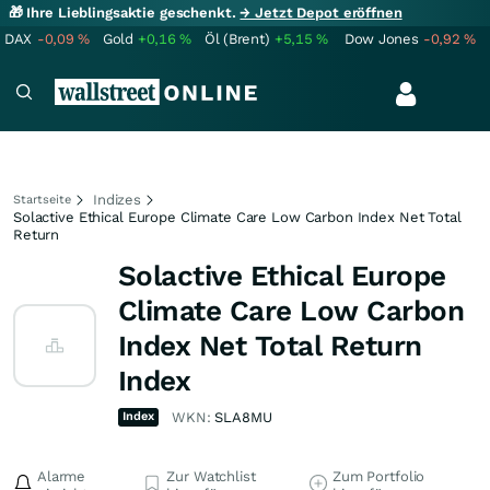
🎁 Ihre Lieblingsaktie geschenkt.
→ Jetzt Depot eröffnen
DAX
-0,09
%
Gold
+0,16
%
Öl (Brent)
+5,15
%
Dow Jones
-0,92
%
Indizes
Startseite
Solactive Ethical Europe Climate Care Low Carbon Index Net Total
Return
Solactive Ethical Europe
Climate Care Low Carbon
Index Net Total Return
Index
Index
WKN:
SLA8MU
Alarme
Zur Watchlist
Zum Portfolio