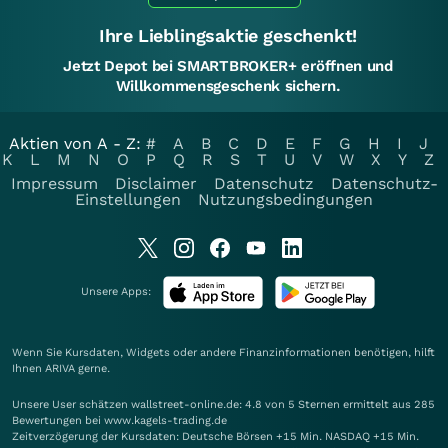
Ihre Lieblingsaktie geschenkt!
Jetzt Depot bei SMARTBROKER+ eröffnen und
Willkommensgeschenk sichern.
Aktien von A - Z:
#
A
B
C
D
E
F
G
H
I
J
K
L
M
N
O
P
Q
R
S
T
U
V
W
X
Y
Z
Impressum
Disclaimer
Datenschutz
Datenschutz-
Einstellungen
Nutzungsbedingungen
Unsere Apps:
Wenn Sie Kursdaten, Widgets oder andere Finanzinformationen benötigen, hilft
Ihnen
ARIVA
gerne.
Unsere User schätzen wallstreet-online.de: 4.8 von 5 Sternen ermittelt aus 285
Bewertungen bei www.kagels-trading.de
Zeitverzögerung der Kursdaten: Deutsche Börsen +15 Min. NASDAQ +15 Min.