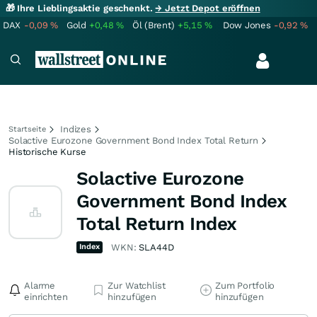
🎁 Ihre Lieblingsaktie geschenkt.
→ Jetzt Depot eröffnen
DAX
-0,09
%
Gold
+0,48
%
Öl (Brent)
+5,15
%
Dow Jones
-0,92
%
Indizes
Startseite
Solactive Eurozone Government Bond Index Total Return
Historische Kurse
Solactive Eurozone
Government Bond Index
Total Return Index
Index
WKN:
SLA44D
Alarme
Zur Watchlist
Zum Portfolio
einrichten
hinzufügen
hinzufügen