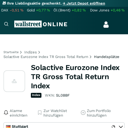
🎁 Ihre Lieblingsaktie geschenkt.
→ Jetzt Depot eröffnen
DAX
-0,51
%
Gold
+0,77
%
Öl (Brent)
+0,82
%
Dow Jones
+0,46
%
Indizes
Startseite
Solactive Eurozone Index TR Gross Total Return
Handelsplätze
Solactive Eurozone Index
TR Gross Total Return
Index
Index
WKN:
SL0BBF
Alarme
Zur Watchlist
Zum Portfolio
einrichten
hinzufügen
hinzufügen
Stuttgart