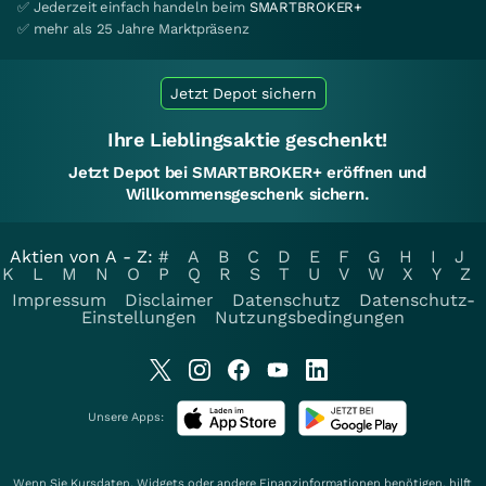
✅ Jederzeit einfach handeln beim
SMARTBROKER+
✅ mehr als 25 Jahre Marktpräsenz
Jetzt Depot sichern
Ihre Lieblingsaktie geschenkt!
Jetzt Depot bei SMARTBROKER+ eröffnen und
Willkommensgeschenk sichern.
Aktien von A - Z:
#
A
B
C
D
E
F
G
H
I
J
K
L
M
N
O
P
Q
R
S
T
U
V
W
X
Y
Z
Impressum
Disclaimer
Datenschutz
Datenschutz-
Einstellungen
Nutzungsbedingungen
Unsere Apps:
Wenn Sie Kursdaten, Widgets oder andere Finanzinformationen benötigen, hilft