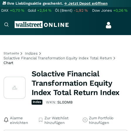
🎁 Ihre Lieblingsaktie geschenkt.
→ Jetzt Depot eröffnen
DAX
+0,70
%
Gold
+2,54
%
Öl (Brent)
-1,92
%
Dow Jones
+0,26
%
Indizes
Startseite
Solactive Financial Transformation Equity Index Total Return
Chart
Solactive Financial
Transformation Equity
Index Total Return Index
Index
WKN:
SL0DMB
Alarme
Zur Watchlist
Zum Portfolio
einrichten
hinzufügen
hinzufügen