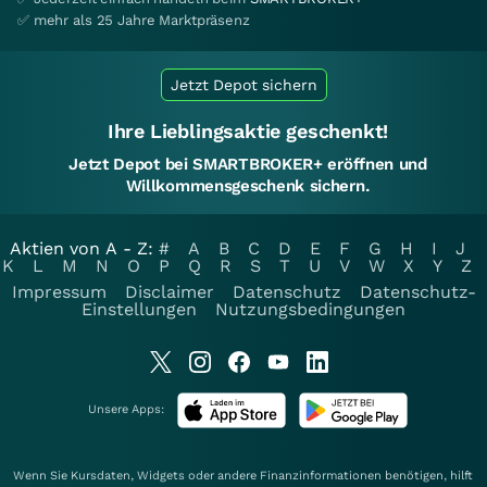
✅ mehr als 25 Jahre Marktpräsenz
Jetzt Depot sichern
Ihre Lieblingsaktie geschenkt!
Jetzt Depot bei SMARTBROKER+ eröffnen und
Willkommensgeschenk sichern.
Aktien von A - Z:
#
A
B
C
D
E
F
G
H
I
J
K
L
M
N
O
P
Q
R
S
T
U
V
W
X
Y
Z
Impressum
Disclaimer
Datenschutz
Datenschutz-
Einstellungen
Nutzungsbedingungen
Unsere Apps:
Wenn Sie Kursdaten, Widgets oder andere Finanzinformationen benötigen, hilft