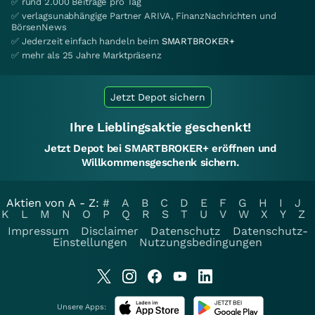
✅ rund 2.000 Beiträge pro Tag
✅ verlagsunabhängige Partner ARIVA, FinanzNachrichten und
BörsenNews
✅ Jederzeit einfach handeln beim
SMARTBROKER+
✅ mehr als 25 Jahre Marktpräsenz
Jetzt Depot sichern
Ihre Lieblingsaktie geschenkt!
Jetzt Depot bei SMARTBROKER+ eröffnen und
Willkommensgeschenk sichern.
Aktien von A - Z:
#
A
B
C
D
E
F
G
H
I
J
K
L
M
N
O
P
Q
R
S
T
U
V
W
X
Y
Z
Impressum
Disclaimer
Datenschutz
Datenschutz-
Einstellungen
Nutzungsbedingungen
Unsere Apps: