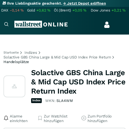
🎁 Ihre Lieblingsaktie geschenkt.
→ Jetzt Depot eröffnen
DAX
-0,14
%
Gold
+0,62
%
Öl (Brent)
+0,05
%
Dow Jones
+0,21
%
Indizes
Startseite
Solactive GBS China Large & Mid Cap USD Index Price Return
Handelsplätze
Solactive GBS China Large
& Mid Cap USD Index Price
Return Index
Index
WKN:
SLA4WM
Alarme
Zur Watchlist
Zum Portfolio
einrichten
hinzufügen
hinzufügen