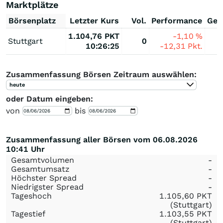
Marktplätze
Börsenplatz
Letzter Kurs
Vol.
Performance
Ges
1.104,76
PKT
-1,10
%
Stuttgart
0
10:26:25
-12,31
Pkt.
Zusammenfassung Börsen Zeitraum auswählen:
heute
oder Datum eingeben:
von
bis
Zusammenfassung aller Börsen vom 06.08.2026
10:41 Uhr
Gesamtvolumen
-
Gesamtumsatz
-
Höchster Spread
-
Niedrigster Spread
-
Tageshoch
1.105,60
PKT
(Stuttgart)
Tagestief
1.103,55
PKT
(Stuttgart)