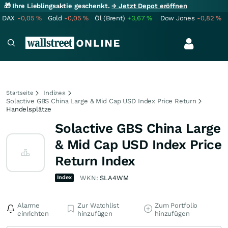
🎁 Ihre Lieblingsaktie geschenkt.
→ Jetzt Depot eröffnen
DAX
-0,05
%
Gold
-0,05
%
Öl (Brent)
+3,67
%
Dow Jones
-0,82
%
Indizes
Startseite
Solactive GBS China Large & Mid Cap USD Index Price Return
Handelsplätze
Solactive GBS China Large
& Mid Cap USD Index Price
Return Index
Index
WKN:
SLA4WM
Alarme
Zur Watchlist
Zum Portfolio
einrichten
hinzufügen
hinzufügen