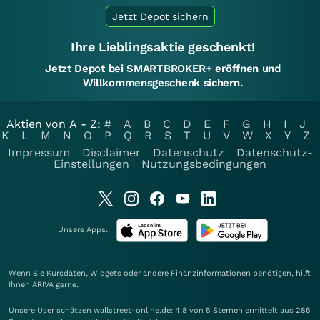
Jetzt Depot sichern
Ihre Lieblingsaktie geschenkt!
Jetzt Depot bei SMARTBROKER+ eröffnen und
Willkommensgeschenk sichern.
Aktien von A - Z:
#
A
B
C
D
E
F
G
H
I
J
K
L
M
N
O
P
Q
R
S
T
U
V
W
X
Y
Z
Impressum
Disclaimer
Datenschutz
Datenschutz-
Einstellungen
Nutzungsbedingungen
Unsere Apps:
Wenn Sie Kursdaten, Widgets oder andere Finanzinformationen benötigen, hilft
Ihnen
ARIVA
gerne.
Unsere User schätzen wallstreet-online.de: 4.8 von 5 Sternen ermittelt aus 285