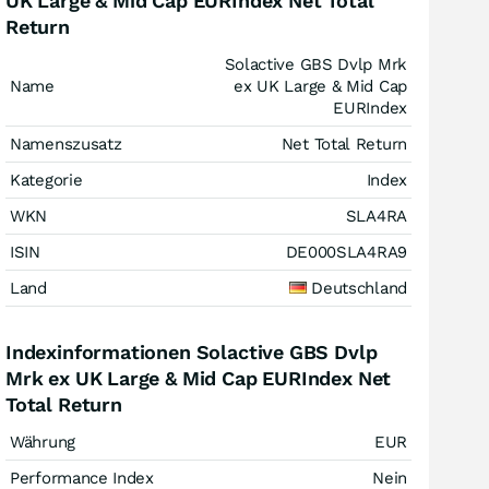
UK Large & Mid Cap EURIndex Net Total
Return
Solactive GBS Dvlp Mrk
Name
ex UK Large & Mid Cap
EURIndex
Namenszusatz
Net Total Return
Kategorie
Index
WKN
SLA4RA
ISIN
DE000SLA4RA9
Land
Deutschland
Indexinformationen Solactive GBS Dvlp
Mrk ex UK Large & Mid Cap EURIndex Net
Total Return
Währung
EUR
Performance Index
Nein