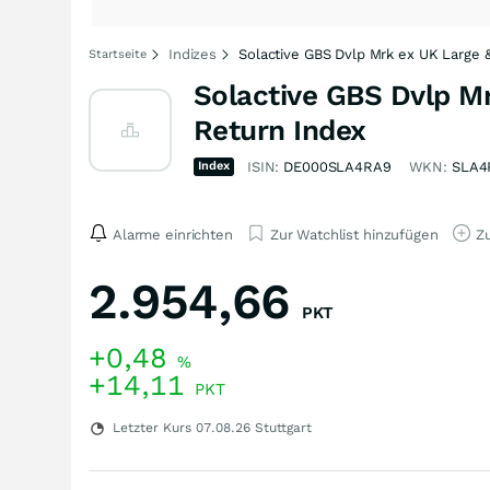
Indizes
Solactive GBS Dvlp Mrk ex UK Large 
Startseite
Solactive GBS Dvlp M
Return Index
Index
ISIN:
DE000SLA4RA9
WKN:
SLA4
Alarme einrichten
Zur Watchlist hinzufügen
Zu
2.954,66
PKT
+0,48
%
+14,11
PKT
Letzter Kurs
07.08.26
Stuttgart