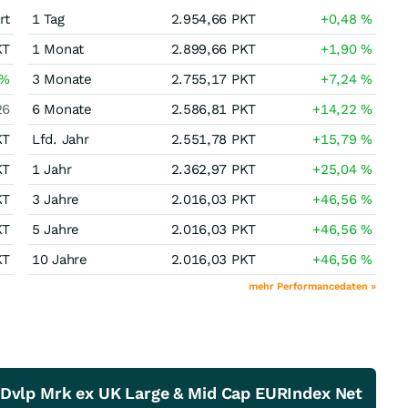
rt
1 Tag
2.954,66
PKT
+0,48
%
KT
1 Monat
2.899,66
PKT
+1,90
%
%
3 Monate
2.755,17
PKT
+7,24
%
26
6 Monate
2.586,81
PKT
+14,22
%
KT
Lfd. Jahr
2.551,78
PKT
+15,79
%
KT
1 Jahr
2.362,97
PKT
+25,04
%
KT
3 Jahre
2.016,03
PKT
+46,56
%
KT
5 Jahre
2.016,03
PKT
+46,56
%
KT
10 Jahre
2.016,03
PKT
+46,56
%
mehr Performancedaten »
 Dvlp Mrk ex UK Large & Mid Cap EURIndex Net