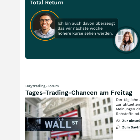
Total Return
Daytrading-Forum
Tages-Trading-Chancen am Freitag
Der tägliche
zur aktuelle
Meinungen de
Rohstoffe od
Zur aktue
Zum Dayt