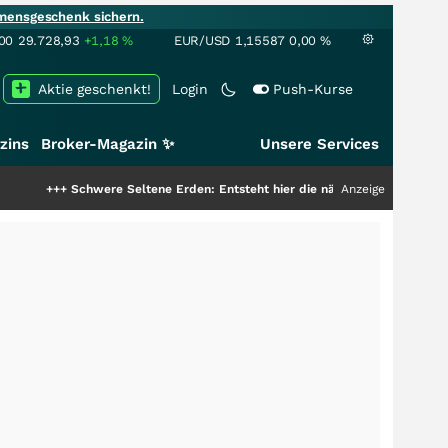
mensgeschenk sichern.
00
29.728,93
+1,18
%
EUR/USD
1,15587
0,00
%
Aktie geschenkt!
Login
Push-Kurse
zins
Broker-Magazin ✨
Unsere Services
chwere Seltene Erden: Entsteht hier die nächste Milliardenstory?
Anzeige
+++