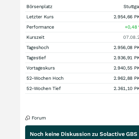
Börsenplatz
Stuttga
Letzter Kurs
2.954,66
P
Performance
+0,48
Kurszeit
07.08.
Tageshoch
2.956,08
P
Tagestief
2.936,91
P
Vortageskurs
2.940,55
P
52-Wochen Hoch
2.962,88
P
52-Wochen Tief
2.361,10
P
Forum
Noch keine Diskussion zu Solactive GBS