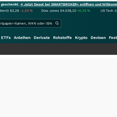
ie geschenkt.
→ Jetzt Depot bei SMARTBROKER+ eröffnen und Willkom
Brent)
82,26
-1,53
%
Dow Jones
54.036,10
+0,25
%
US Tech 1
ETFs
Anleihen
Derivate
Rohstoffe
Krypto
Devisen
Fest
+++
S