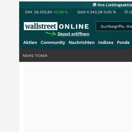
🎁 Ihre Lieblingsakt
DAX
26.355,84
+0,69
%
Gold
4.342,26
0,00
%
Öl (
Depot eröffnen
Aktien
Community
Nachrichten
Indizes
Fonds
NEWS TICKER