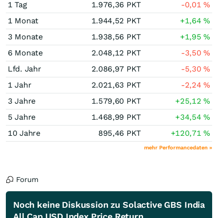
1 Tag
1.976,36
PKT
-0,01
%
1 Monat
1.944,52
PKT
+1,64
%
3 Monate
1.938,56
PKT
+1,95
%
6 Monate
2.048,12
PKT
-3,50
%
Lfd. Jahr
2.086,97
PKT
-5,30
%
1 Jahr
2.021,63
PKT
-2,24
%
3 Jahre
1.579,60
PKT
+25,12
%
5 Jahre
1.468,99
PKT
+34,54
%
10 Jahre
895,46
PKT
+120,71
%
mehr Performancedaten »
Forum
Noch keine Diskussion zu Solactive GBS India
All Cap USD Index Price Return