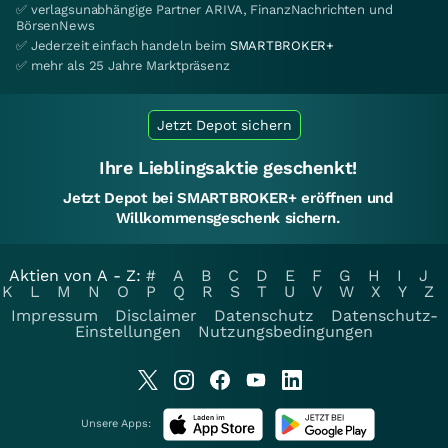
✅ verlagsunabhängige Partner ARIVA, FinanzNachrichten und
BörsenNews
✅ Jederzeit einfach handeln beim
SMARTBROKER+
✅ mehr als 25 Jahre Marktpräsenz
Jetzt Depot sichern
Ihre Lieblingsaktie geschenkt!
Jetzt Depot bei SMARTBROKER+ eröffnen und
Willkommensgeschenk sichern.
Aktien von A - Z:
#
A
B
C
D
E
F
G
H
I
J
K
L
M
N
O
P
Q
R
S
T
U
V
W
X
Y
Z
Impressum
Disclaimer
Datenschutz
Datenschutz-
Einstellungen
Nutzungsbedingungen
Unsere Apps: