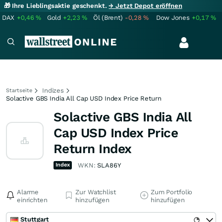
🎁 Ihre Lieblingsaktie geschenkt.
→ Jetzt Depot eröffnen
DAX
+0,46
%
Gold
+2,23
%
Öl (Brent)
-0,28
%
Dow Jones
+0,17
%
Indizes
Startseite
Solactive GBS India All Cap USD Index Price Return
Solactive GBS India All
Cap USD Index Price
Return Index
Index
WKN:
SLA86Y
Alarme
Zur Watchlist
Zum Portfolio
einrichten
hinzufügen
hinzufügen
Stuttgart