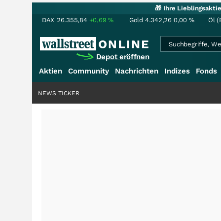
🎁 Ihre Lieblingsakt
DAX
26.355,84
+0,69
%
Gold
4.342,26
0,00
%
Öl (
Depot eröffnen
Aktien
Community
Nachrichten
Indizes
Fonds
NEWS TICKER