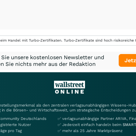
eim Handel mit Turbo-Zertifikaten. Turbo-Zertifikate sind hoch risikoreiche P
 Sie unsere kostenlosen Newsletter und
Jetz
n Sie nichts mehr aus der Redaktion
instellungsmerkmal als den zentralen verlagsunabhängigen Wissens-Hub 
 in die Börsen- und Wirtschaftswelt, um strategische Entscheidungen zu
Community Deutschlands
✅ verlagsunabhängige Partner ARIVA, Fi
gistrierte Nutzer
✅ Jederzeit einfach handeln beim
SMART
räge pro Tag
✅ mehr als 25 Jahre Marktpräsenz