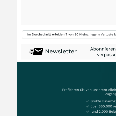
Im Durchschnitt erleiden 7 von 10 Kleinanlegern Verluste b
Abonnieren
Newsletter
verpasse
Profitieren Sie von unserem Alle
Zugang
✅ Größte Finanz-
✅ über 550.000 re
✅ rund 2.000 Beit