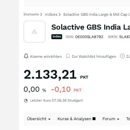
Indizes
Solactive GBS India Large & Mid Cap 
Startseite
Solactive GBS India L
Index
ISIN:
DE000SLA8792
WKN:
SLA8
Alarme einrichten
Zur Watchlist hinzufügen
Zu
2.133,21
PKT
0,00
-0,10
%
PKT
Letzter Kurs
07.08.26
Stuttgart
Übersicht
Kurse & Analysen
Forum
T