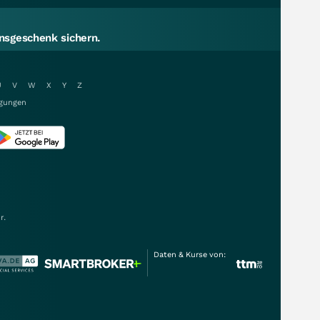
sgeschenk sichern.
U
V
W
X
Y
Z
gungen
r.
Daten & Kurse von: