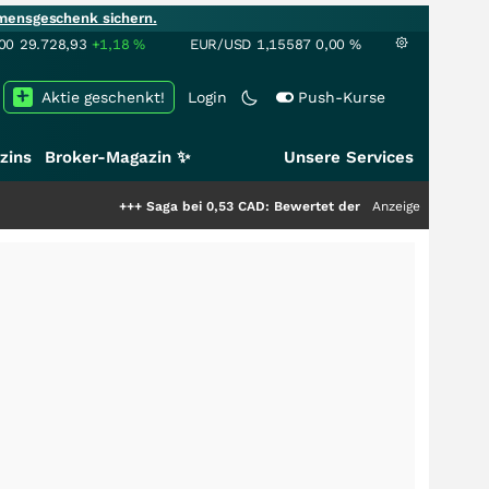
mensgeschenk sichern.
00
29.728,93
+1,18
%
EUR/USD
1,15587
0,00
%
Aktie geschenkt!
Login
Push-Kurse
zins
Broker-Magazin ✨
Unsere Services
+++
Saga bei 0,53 CAD: Bewertet der Markt noch immer nur die H
Anzeige