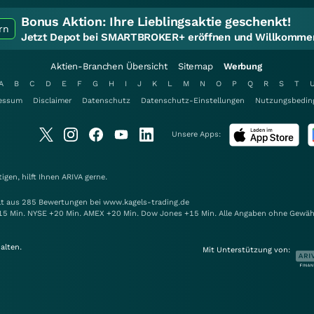
Bonus Aktion:
Ihre Lieblingsaktie geschenkt!
rn
Jetzt Depot bei SMARTBROKER+ eröffnen und Willkommen
Aktien-Branchen Übersicht
Sitemap
Werbung
A
B
C
D
E
F
G
H
I
J
K
L
M
N
O
P
Q
R
S
T
essum
Disclaimer
Datenschutz
Datenschutz-Einstellungen
Nutzungsbedin
Unsere Apps:
gen, hilft Ihnen
ARIVA
gerne.
elt aus 285 Bewertungen bei www.kagels-trading.de
15 Min. NYSE +20 Min. AMEX +20 Min. Dow Jones +15 Min. Alle Angaben ohne Gewäh
alten.
Mit Unterstützung von: