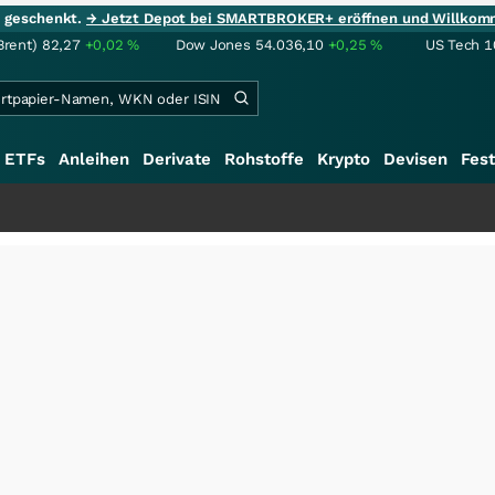
ie geschenkt.
→ Jetzt Depot bei SMARTBROKER+ eröffnen und Willkom
Brent)
82,27
+0,02
%
Dow Jones
54.036,10
+0,25
%
US Tech 1
ETFs
Anleihen
Derivate
Rohstoffe
Krypto
Devisen
Fest