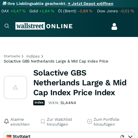
🎁 Ihre Lieblingsaktie geschenkt.
→ Jetzt Depot eröffnen
DAX
+0,47
%
Gold
+1,64
%
Öl (Brent)
-0,89
%
Dow Jones
-0,01
%
Indizes
Startseite
Solactive GBS Netherlands Large & Mid Cap Index Price
Solactive GBS
Netherlands Large & Mid
Cap Index Price Index
Index
WKN:
SLA4N4
Alarme
Zur Watchlist
Zum Portfolio
einrichten
hinzufügen
hinzufügen
Stuttgart