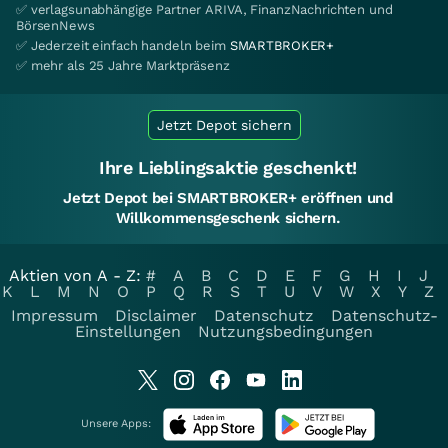
✅ verlagsunabhängige Partner ARIVA, FinanzNachrichten und
BörsenNews
✅ Jederzeit einfach handeln beim
SMARTBROKER+
✅ mehr als 25 Jahre Marktpräsenz
Jetzt Depot sichern
Ihre Lieblingsaktie geschenkt!
Jetzt Depot bei SMARTBROKER+ eröffnen und
Willkommensgeschenk sichern.
Aktien von A - Z:
#
A
B
C
D
E
F
G
H
I
J
K
L
M
N
O
P
Q
R
S
T
U
V
W
X
Y
Z
Impressum
Disclaimer
Datenschutz
Datenschutz-
Einstellungen
Nutzungsbedingungen
Unsere Apps: