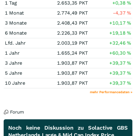
1 Tag
2.653,35
PKT
+0,38
%
1 Monat
2.774,49
PKT
-4,37
%
3 Monate
2.408,43
PKT
+10,17
%
6 Monate
2.226,33
PKT
+19,18
%
Lfd. Jahr
2.003,19
PKT
+32,46
%
1 Jahr
1.655,24
PKT
+60,30
%
3 Jahre
1.903,87
PKT
+39,37
%
5 Jahre
1.903,87
PKT
+39,37
%
10 Jahre
1.903,87
PKT
+39,37
%
mehr Performancedaten »
Forum
Noch keine Diskussion zu Solactive GBS
Netherlands Large & Mid Cap Index Price