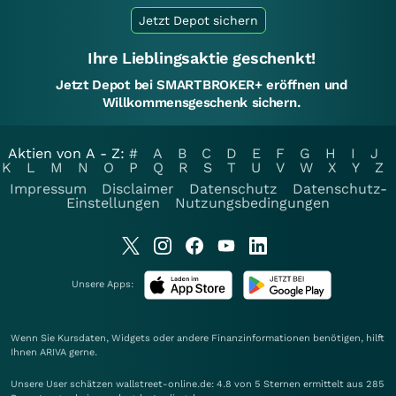
Jetzt Depot sichern
Ihre Lieblingsaktie geschenkt!
Jetzt Depot bei SMARTBROKER+ eröffnen und
Willkommensgeschenk sichern.
Aktien von A - Z:
#
A
B
C
D
E
F
G
H
I
J
K
L
M
N
O
P
Q
R
S
T
U
V
W
X
Y
Z
Impressum
Disclaimer
Datenschutz
Datenschutz-
Einstellungen
Nutzungsbedingungen
Unsere Apps:
Wenn Sie Kursdaten, Widgets oder andere Finanzinformationen benötigen, hilft
Ihnen
ARIVA
gerne.
Unsere User schätzen wallstreet-online.de: 4.8 von 5 Sternen ermittelt aus 285