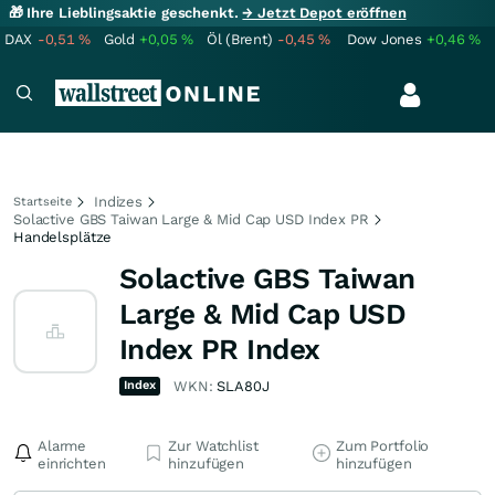
🎁 Ihre Lieblingsaktie geschenkt.
→ Jetzt Depot eröffnen
DAX
-0,51
%
Gold
+0,05
%
Öl (Brent)
-0,45
%
Dow Jones
+0,46
%
Indizes
Startseite
Solactive GBS Taiwan Large & Mid Cap USD Index PR
Handelsplätze
Solactive GBS Taiwan
Large & Mid Cap USD
Index PR Index
Index
WKN:
SLA80J
Alarme
Zur Watchlist
Zum Portfolio
einrichten
hinzufügen
hinzufügen