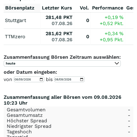
Börsenplatz
Letzter Kurs
Vol.
Performance
Ges
281,48
PKT
+0,19
%
Stuttgart
0
07.08.26
+0,52
Pkt.
281,62
PKT
+0,34
%
TTMzero
0
07.08.26
+0,95
Pkt.
Zusammenfassung Börsen Zeitraum auswählen:
heute
oder Datum eingeben:
von
bis
Zusammenfassung aller Börsen vom 09.08.2026
10:23 Uhr
Gesamtvolumen
-
Gesamtumsatz
-
Höchster Spread
-
Niedrigster Spread
-
Tageshoch
-