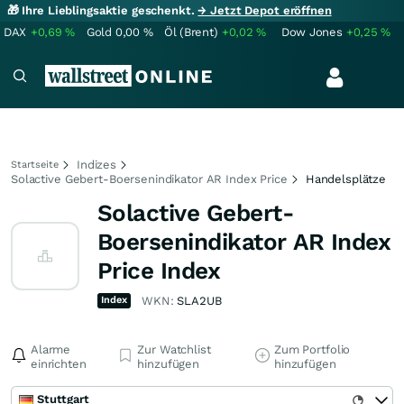
🎁 Ihre Lieblingsaktie geschenkt.
→ Jetzt Depot eröffnen
DAX
+0,69
%
Gold
0,00
%
Öl (Brent)
+0,02
%
Dow Jones
+0,25
%
Indizes
Startseite
Solactive Gebert-Boersenindikator AR Index Price
Handelsplätze
Solactive Gebert-
Boersenindikator AR Index
Price Index
Index
WKN:
SLA2UB
Alarme
Zur Watchlist
Zum Portfolio
einrichten
hinzufügen
hinzufügen
Stuttgart