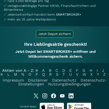
✅ rund 2.000 Beiträge pro Tag
✅ verlagsunabhängige Partner ARIVA, FinanzNachrichten und
BörsenNews
✅ Jederzeit einfach handeln beim
SMARTBROKER+
✅ mehr als 25 Jahre Marktpräsenz
Jetzt Depot sichern
Ihre Lieblingsaktie geschenkt!
Jetzt Depot bei SMARTBROKER+ eröffnen und
Willkommensgeschenk sichern.
Aktien von A - Z:
#
A
B
C
D
E
F
G
H
I
J
K
L
M
N
O
P
Q
R
S
T
U
V
W
X
Y
Z
Impressum
Disclaimer
Datenschutz
Datenschutz-
Einstellungen
Nutzungsbedingungen
Unsere Apps: