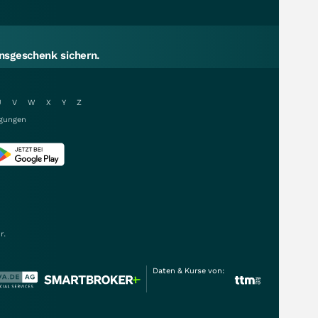
sgeschenk sichern.
U
V
W
X
Y
Z
gungen
r.
Daten & Kurse von: