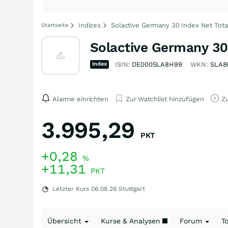
Indizes
Solactive Germany 30 Index Net Tota
Startseite
Solactive Germany 30 
Index
ISIN:
DE000SLA8H99
WKN:
SLA8
Alarme einrichten
Zur Watchlist hinzufügen
Zu
3.995,29
PKT
+0,28
%
+11,31
PKT
Letzter Kurs
06.08.26
Stuttgart
Übersicht
Kurse & Analysen
Forum
T