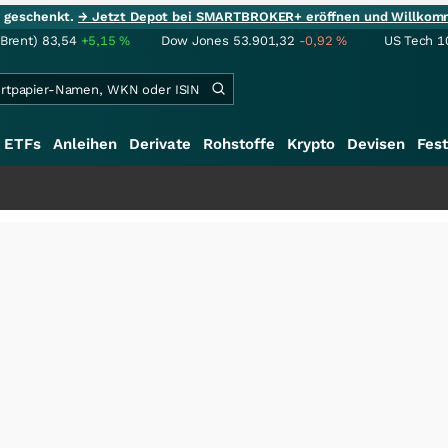
ie geschenkt.
→ Jetzt Depot bei SMARTBROKER+ eröffnen und Willkom
(Brent)
83,54
+5,15
%
Dow Jones
53.901,32
-0,92
%
US Tech 1
ETFs
Anleihen
Derivate
Rohstoffe
Krypto
Devisen
Fest