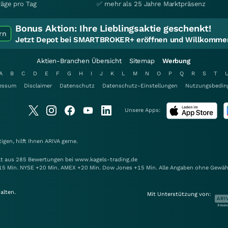
räge pro Tag
✅ mehr als 25 Jahre Marktpräsenz
Bonus Aktion:
Ihre Lieblingsaktie geschenkt!
rn
Jetzt Depot bei SMARTBROKER+ eröffnen und Willkommen
Aktien-Branchen Übersicht
Sitemap
Werbung
A
B
C
D
E
F
G
H
I
J
K
L
M
N
O
P
Q
R
S
T
essum
Disclaimer
Datenschutz
Datenschutz-Einstellungen
Nutzungsbedin
Unsere Apps:
gen, hilft Ihnen
ARIVA
gerne.
elt aus 285 Bewertungen bei www.kagels-trading.de
15 Min. NYSE +20 Min. AMEX +20 Min. Dow Jones +15 Min. Alle Angaben ohne Gewäh
alten.
Mit Unterstützung von: