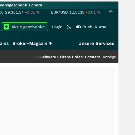
mensgeschenk sichern.
00
29.381,54
-0,51
%
EUR/USD
1,15235
-0,01
%
Aktie geschenkt!
Login
Push-Kurse
zins
Broker-Magazin ✨
Unsere Services
+++
Schwere Seltene Erden: Entsteht hier die nächste Milliarden
Anzeige