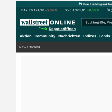
🎁 Ihre Lieblingsakt
DAX
26.174,28
-0,09
%
Gold
4.265,01
+0,58
%
Öl 
Depot eröffnen
Aktien
Community
Nachrichten
Indizes
Fonds
NEWS TICKER