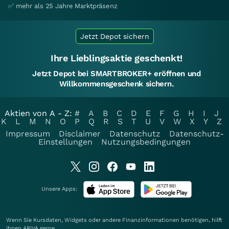
✅ mehr als 25 Jahre Marktpräsenz
Jetzt Depot sichern
Ihre Lieblingsaktie geschenkt!
Jetzt Depot bei SMARTBROKER+ eröffnen und
Willkommensgeschenk sichern.
Aktien von A - Z:
#
A
B
C
D
E
F
G
H
I
J
K
L
M
N
O
P
Q
R
S
T
U
V
W
X
Y
Z
Impressum
Disclaimer
Datenschutz
Datenschutz-
Einstellungen
Nutzungsbedingungen
Unsere Apps:
Wenn Sie Kursdaten, Widgets oder andere Finanzinformationen benötigen, hilft
Ihnen
ARIVA
gerne.