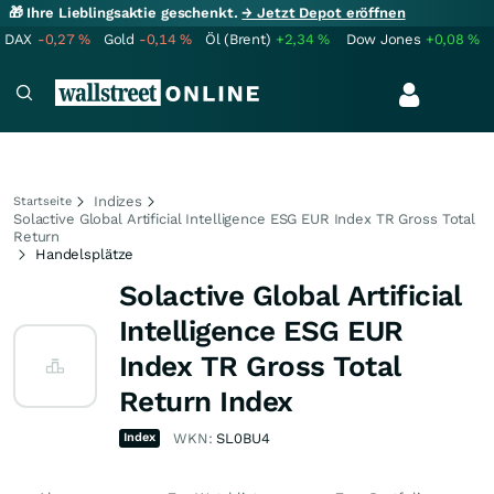
🎁 Ihre Lieblingsaktie geschenkt.
→ Jetzt Depot eröffnen
DAX
-0,27
%
Gold
-0,14
%
Öl (Brent)
+2,34
%
Dow Jones
+0,08
%
Indizes
Startseite
Solactive Global Artificial Intelligence ESG EUR Index TR Gross Total
Return
Handelsplätze
Solactive Global Artificial
Intelligence ESG EUR
Index TR Gross Total
Return Index
Index
WKN:
SL0BU4