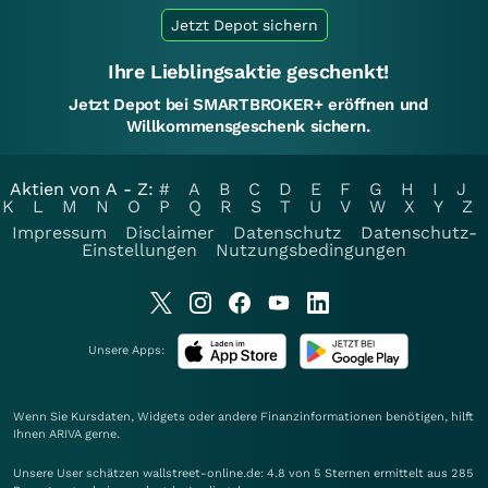
Jetzt Depot sichern
Ihre Lieblingsaktie geschenkt!
Jetzt Depot bei SMARTBROKER+ eröffnen und
Willkommensgeschenk sichern.
Aktien von A - Z:
#
A
B
C
D
E
F
G
H
I
J
K
L
M
N
O
P
Q
R
S
T
U
V
W
X
Y
Z
Impressum
Disclaimer
Datenschutz
Datenschutz-
Einstellungen
Nutzungsbedingungen
Unsere Apps:
Wenn Sie Kursdaten, Widgets oder andere Finanzinformationen benötigen, hilft
Ihnen
ARIVA
gerne.
Unsere User schätzen wallstreet-online.de: 4.8 von 5 Sternen ermittelt aus 285