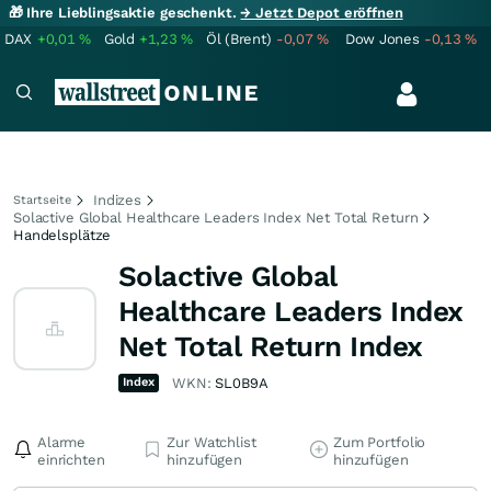
🎁 Ihre Lieblingsaktie geschenkt.
→ Jetzt Depot eröffnen
DAX
+0,01
%
Gold
+1,23
%
Öl (Brent)
-0,07
%
Dow Jones
-0,13
%
Indizes
Startseite
Solactive Global Healthcare Leaders Index Net Total Return
Handelsplätze
Solactive Global
Healthcare Leaders Index
Net Total Return Index
Index
WKN:
SL0B9A
Alarme
Zur Watchlist
Zum Portfolio
einrichten
hinzufügen
hinzufügen