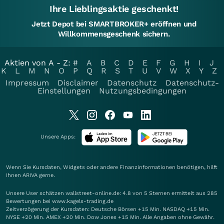
Ihre Lieblingsaktie geschenkt!
Jetzt Depot bei SMARTBROKER+ eröffnen und
Willkommensgeschenk sichern.
Aktien von A - Z:
#
A
B
C
D
E
F
G
H
I
J
K
L
M
N
O
P
Q
R
S
T
U
V
W
X
Y
Z
Impressum
Disclaimer
Datenschutz
Datenschutz-
Einstellungen
Nutzungsbedingungen
Unsere Apps:
Wenn Sie Kursdaten, Widgets oder andere Finanzinformationen benötigen, hilft
Ihnen
ARIVA
gerne.
Unsere User schätzen wallstreet-online.de: 4.8 von 5 Sternen ermittelt aus 285
Bewertungen bei www.kagels-trading.de
Zeitverzögerung der Kursdaten: Deutsche Börsen +15 Min. NASDAQ +15 Min.
NYSE +20 Min. AMEX +20 Min. Dow Jones +15 Min. Alle Angaben ohne Gewähr.