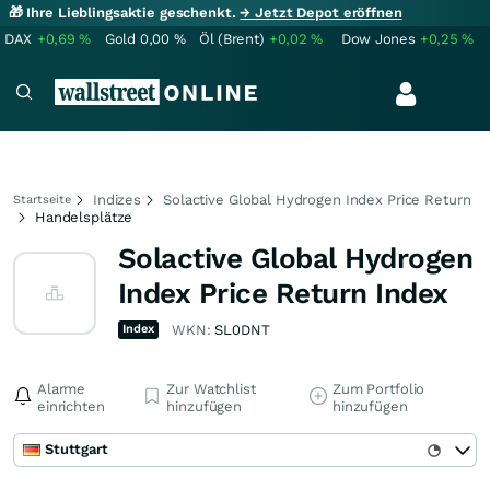
🎁 Ihre Lieblingsaktie geschenkt.
→ Jetzt Depot eröffnen
DAX
+0,69
%
Gold
0,00
%
Öl (Brent)
+0,02
%
Dow Jones
+0,25
%
Indizes
Solactive Global Hydrogen Index Price Return
Startseite
Handelsplätze
Solactive Global Hydrogen
Index Price Return Index
Index
WKN:
SL0DNT
Alarme
Zur Watchlist
Zum Portfolio
einrichten
hinzufügen
hinzufügen
Stuttgart