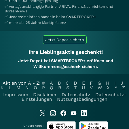
✅ rund 2.000 Beiträge pro Tag
✅ verlagsunabhängige Partner ARIVA, FinanzNachrichten und
BörsenNews
✅ Jederzeit einfach handeln beim
SMARTBROKER+
✅ mehr als 25 Jahre Marktpräsenz
Jetzt Depot sichern
Ihre Lieblingsaktie geschenkt!
Jetzt Depot bei SMARTBROKER+ eröffnen und
Willkommensgeschenk sichern.
Aktien von A - Z:
#
A
B
C
D
E
F
G
H
I
J
K
L
M
N
O
P
Q
R
S
T
U
V
W
X
Y
Z
Impressum
Disclaimer
Datenschutz
Datenschutz-
Einstellungen
Nutzungsbedingungen
Unsere Apps: