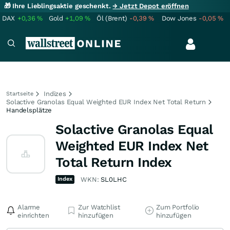
🎁 Ihre Lieblingsaktie geschenkt.
→ Jetzt Depot eröffnen
DAX
+0,36
%
Gold
+1,09
%
Öl (Brent)
-0,39
%
Dow Jones
-0,05
%
Indizes
Startseite
Solactive Granolas Equal Weighted EUR Index Net Total Return
Handelsplätze
Solactive Granolas Equal
Weighted EUR Index Net
Total Return Index
Index
WKN:
SL0LHC
Alarme
Zur Watchlist
Zum Portfolio
einrichten
hinzufügen
hinzufügen