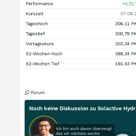
Performance
+0,31
Kurszeit
07.08.
Tageshoch
306,11
P
Tagestief
300,79
P
Vortageskurs
303,34
P
52-Wochen Hoch
388,34
P
52-Wochen Tief
193,43
P
Forum
Noch keine Diskussion zu Solactive Hyd