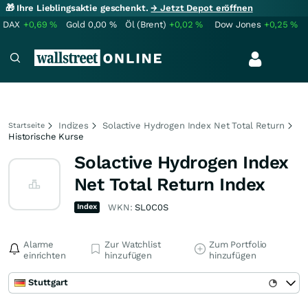
🎁 Ihre Lieblingsaktie geschenkt.
→ Jetzt Depot eröffnen
DAX
+0,69
%
Gold
0,00
%
Öl (Brent)
+0,02
%
Dow Jones
+0,25
%
Indizes
Solactive Hydrogen Index Net Total Return
Startseite
Historische Kurse
Solactive Hydrogen Index
Net Total Return Index
Index
WKN:
SL0C0S
Alarme
Zur Watchlist
Zum Portfolio
einrichten
hinzufügen
hinzufügen
Stuttgart