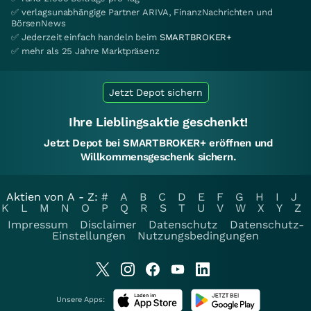
✅ verlagsunabhängige Partner ARIVA, FinanzNachrichten und
BörsenNews
✅ Jederzeit einfach handeln beim
SMARTBROKER+
✅ mehr als 25 Jahre Marktpräsenz
Jetzt Depot sichern
Ihre Lieblingsaktie geschenkt!
Jetzt Depot bei SMARTBROKER+ eröffnen und
Willkommensgeschenk sichern.
Aktien von A - Z:
#
A
B
C
D
E
F
G
H
I
J
K
L
M
N
O
P
Q
R
S
T
U
V
W
X
Y
Z
Impressum
Disclaimer
Datenschutz
Datenschutz-
Einstellungen
Nutzungsbedingungen
Unsere Apps: