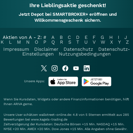
Ihre Lieblingsaktie geschenkt!
Jetzt Depot bei SMARTBROKER+ eröffnen und
Willkommensgeschenk sichern.
Aktien von A - Z:
#
A
B
C
D
E
F
G
H
I
J
K
L
M
N
O
P
Q
R
S
T
U
V
W
X
Y
Z
Impressum
Disclaimer
Datenschutz
Datenschutz-
Einstellungen
Nutzungsbedingungen
Unsere Apps:
Wenn Sie Kursdaten, Widgets oder andere Finanzinformationen benötigen, hilft
Ihnen
ARIVA
gerne.
Unsere User schätzen wallstreet-online.de: 4.8 von 5 Sternen ermittelt aus 285
Bewertungen bei www.kagels-trading.de
Zeitverzögerung der Kursdaten: Deutsche Börsen +15 Min. NASDAQ +15 Min.
NYSE +20 Min. AMEX +20 Min. Dow Jones +15 Min. Alle Angaben ohne Gewähr.