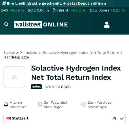
🎁 Ihre Lieblingsaktie geschenkt.
→ Jetzt Depot eröffnen
DAX
+0,69
%
Gold
0,00
%
Öl (Brent)
+0,02
%
Dow Jones
+0,25
%
Indizes
Solactive Hydrogen Index Net Total Return
Startseite
Handelsplätze
Solactive Hydrogen Index
Net Total Return Index
Index
WKN:
SL0C0S
Alarme
Zur Watchlist
Zum Portfolio
einrichten
hinzufügen
hinzufügen
Stuttgart