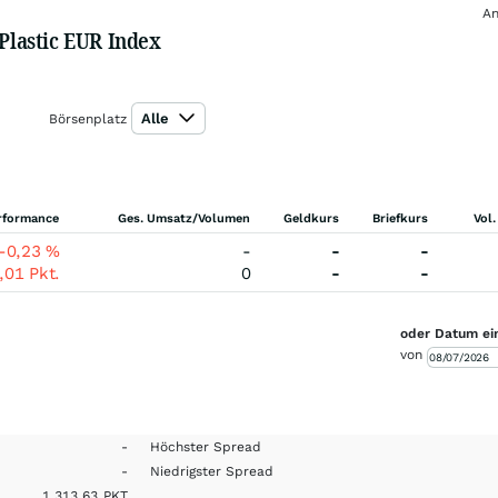
An
 Plastic EUR Index
Alle
Börsenplatz
rformance
Ges. Umsatz/Volumen
Geldkurs
Briefkurs
Vol.
-0,23
%
-
-
-
3,01
Pkt.
0
-
-
oder Datum ei
von
-
Höchster Spread
-
Niedrigster Spread
1.313,63
PKT