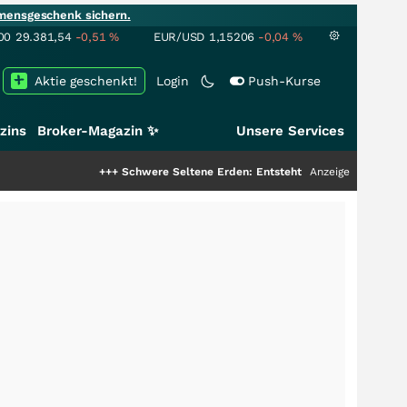
mensgeschenk sichern.
00
29.381,54
-0,51
%
EUR/USD
1,15206
-0,04
%
Aktie geschenkt!
Login
Push-Kurse
zins
Broker-Magazin ✨
Unsere Services
+++
Schwere Seltene Erden: Entsteht hier die nächste Milliarde
Anzeige