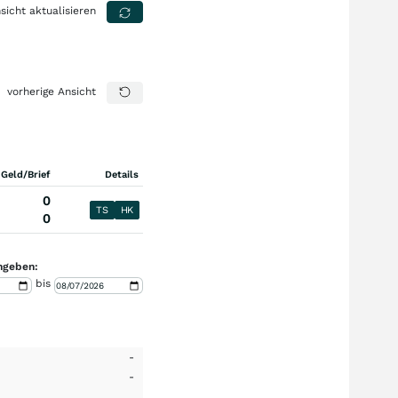
sicht aktualisieren
vorherige Ansicht
 Geld/Brief
Details
0
TS
HK
0
ngeben:
bis
-
-