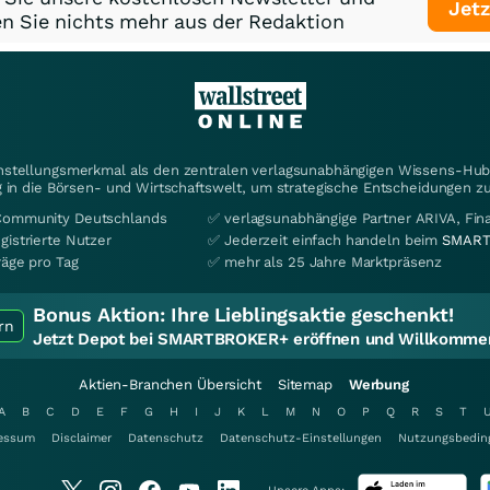
Jetz
n Sie nichts mehr aus der Redaktion
instellungsmerkmal als den zentralen verlagsunabhängigen Wissens-Hub 
 in die Börsen- und Wirtschaftswelt, um strategische Entscheidungen zu
Community Deutschlands
✅ verlagsunabhängige Partner ARIVA, Fi
gistrierte Nutzer
✅ Jederzeit einfach handeln beim
SMART
räge pro Tag
✅ mehr als 25 Jahre Marktpräsenz
Bonus Aktion:
Ihre Lieblingsaktie geschenkt!
rn
Jetzt Depot bei SMARTBROKER+ eröffnen und Willkommen
Aktien-Branchen Übersicht
Sitemap
Werbung
A
B
C
D
E
F
G
H
I
J
K
L
M
N
O
P
Q
R
S
T
essum
Disclaimer
Datenschutz
Datenschutz-Einstellungen
Nutzungsbedin