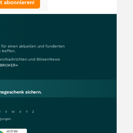
t abonnieren!
für einen aktuellen und fundierten
 treffen.
nanzNachrichten und BörsenNews
BROKER+
sgeschenk sichern.
U
V
W
X
Y
Z
gungen