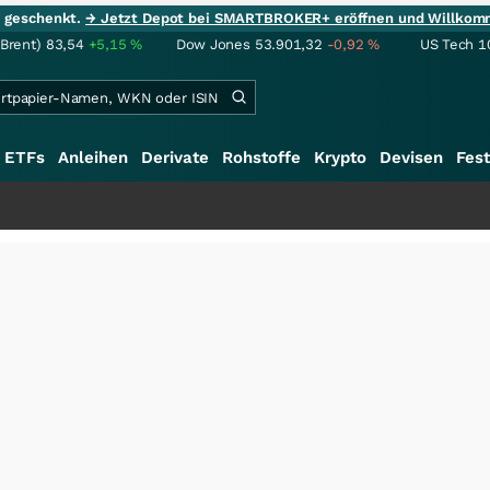
ie geschenkt.
→ Jetzt Depot bei SMARTBROKER+ eröffnen und Willkom
(Brent)
83,54
+5,15
%
Dow Jones
53.901,32
-0,92
%
US Tech 1
ETFs
Anleihen
Derivate
Rohstoffe
Krypto
Devisen
Fest