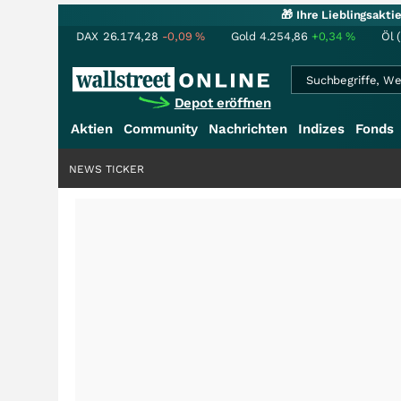
🎁 Ihre Lieblingsakt
DAX
26.174,28
-0,09
%
Gold
4.254,86
+0,34
%
Öl 
Depot eröffnen
Aktien
Community
Nachrichten
Indizes
Fonds
NEWS TICKER