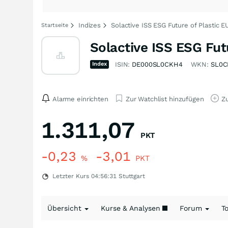
Indizes
Solactive ISS ESG Future of Plastic 
Startseite
Solactive ISS ESG Fut
Index
ISIN:
DE000SL0CKH4
WKN:
SL0
Alarme einrichten
Zur Watchlist hinzufügen
Zu
1.311,07
PKT
-0,23
-3,01
%
PKT
Letzter Kurs
04:56:31
Stuttgart
Übersicht
Kurse & Analysen
Forum
T