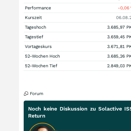
Performance
-0,06
Kurszeit
06.08.
Tageshoch
3.685,97
P
Tagestief
3.659,45
P
Vortageskurs
3.671,81
P
52-Wochen Hoch
3.685,26
P
52-Wochen Tief
2.849,03
P
Forum
Noch keine Diskussion zu Solactive IS
Return