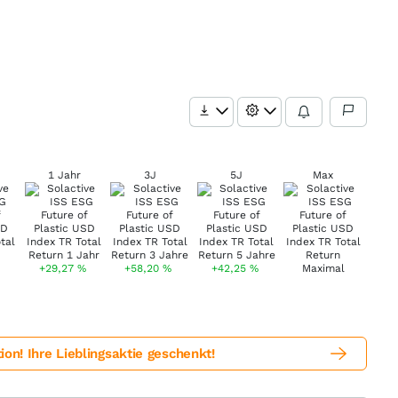
1 Jahr
3J
5J
Max
+29,27
%
+58,20
%
+42,25
%
! Ihre Lieblingsaktie geschenkt!