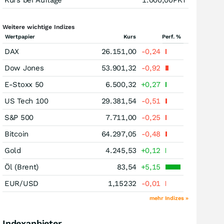
Kurs bei Auflage
1.000,00
PKT
Weitere wichtige Indizes
Wertpapier
Kurs
Perf. %
DAX
26.151,00
-0,24
Dow Jones
53.901,32
-0,92
E-Stoxx 50
6.500,32
+0,27
US Tech 100
29.381,54
-0,51
S&P 500
7.711,00
-0,25
Bitcoin
64.297,05
-0,48
Gold
4.245,53
+0,12
Öl (Brent)
83,54
+5,15
EUR/USD
1,15232
-0,01
mehr Indizes »
Indexanbieter