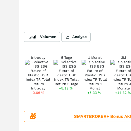
Volumen
Analyse
Intraday
5 Tage
1 Monat
3M
+5,13
%
-0,06
%
+5,33
%
+14,32
%
🎁
SMARTBROKER+ Bonus Aktion