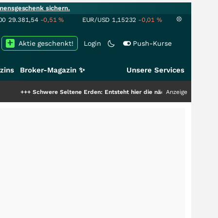
mensgeschenk sichern.
00
29.381,54
-0,51
%
EUR/USD
1,15232
-0,01
%
Aktie geschenkt!
Login
Push-Kurse
zins
Broker-Magazin ✨
Unsere Services
hwere Seltene Erden: Entsteht hier die nächste Milliardenstory?
Anzeige
+++