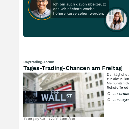
Daytrading-Forum
Tages-Trading-Chancen am Freitag
Der tägliche
zur aktuelle
Meinungen de
Rohstoffe od
Zur aktue
Zum Dayt
Foto: gary718 - 123RF Stockfoto