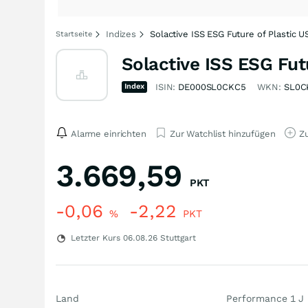
Indizes
Solactive ISS ESG Future of Plastic 
Startseite
Solactive ISS ESG Fut
Index
ISIN:
DE000SL0CKC5
WKN:
SL0C
Alarme einrichten
Zur Watchlist hinzufügen
Zu
3.669,59
PKT
-0,06
-2,22
%
PKT
Letzter Kurs
06.08.26
Stuttgart
Land
Performance 1 J