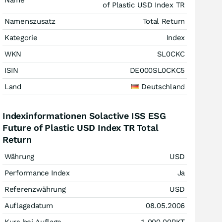
Name
of Plastic USD Index TR
Namenszusatz
Total Return
Kategorie
Index
WKN
SL0CKC
ISIN
DE000SL0CKC5
Land
Deutschland
Indexinformationen Solactive ISS ESG
Future of Plastic USD Index TR Total
Return
Währung
USD
Performance Index
Ja
Referenzwährung
USD
Auflagedatum
08.05.2006