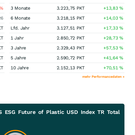
%
3 Monate
3.223,75
PKT
+13,83
%
26
6 Monate
3.218,15
PKT
+14,03
%
KT
Lfd. Jahr
3.127,51
PKT
+17,33
%
KT
1 Jahr
2.850,72
PKT
+28,73
%
KT
3 Jahre
2.329,43
PKT
+57,53
%
KT
5 Jahre
2.590,72
PKT
+41,64
%
KT
10 Jahre
2.152,13
PKT
+70,51
%
mehr Performancedaten »
S ESG Future of Plastic USD Index TR Total