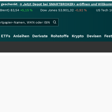
ie geschenkt.
→ Jetzt Depot bei SMARTBROKER+ eröffnen und Willkom
(Brent)
83,54
+5,15
%
Dow Jones
53.901,32
-0,92
%
US Tech 1
ETFs
Anleihen
Derivate
Rohstoffe
Krypto
Devisen
Fest
+++
Sc