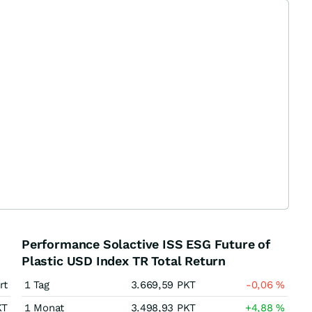
Performance Solactive ISS ESG Future of
Plastic USD Index TR Total Return
rt
1 Tag
3.669,59
PKT
-0,06
%
KT
1 Monat
3.498,93
PKT
+4,88
%