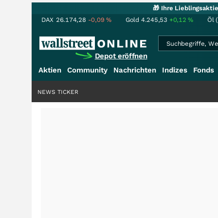
🎁 Ihre Lieblingsakt
DAX
26.174,28
-0,09
%
Gold
4.245,53
+0,12
%
Öl 
Depot eröffnen
Aktien
Community
Nachrichten
Indizes
Fonds
NEWS TICKER