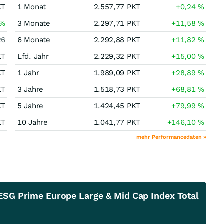
KT
1 Monat
2.557,77
PKT
+0,24
%
%
3 Monate
2.297,71
PKT
+11,58
%
26
6 Monate
2.292,88
PKT
+11,82
%
KT
Lfd. Jahr
2.229,32
PKT
+15,00
%
KT
1 Jahr
1.989,09
PKT
+28,89
%
KT
3 Jahre
1.518,73
PKT
+68,81
%
KT
5 Jahre
1.424,45
PKT
+79,99
%
KT
10 Jahre
1.041,77
PKT
+146,10
%
mehr Performancedaten »
 ESG Prime Europe Large & Mid Cap Index Total