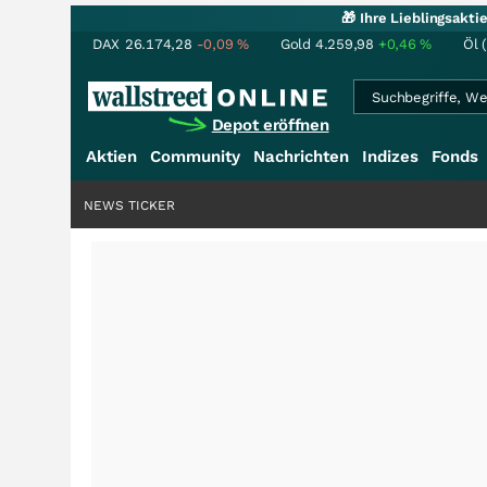
🎁 Ihre Lieblingsakt
DAX
26.174,28
-0,09
%
Gold
4.259,98
+0,46
%
Öl 
Depot eröffnen
Aktien
Community
Nachrichten
Indizes
Fonds
NEWS TICKER