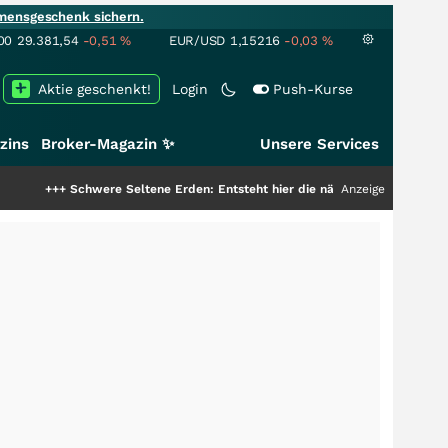
mensgeschenk sichern.
00
29.381,54
-0,51
%
EUR/USD
1,15216
-0,03
%
Aktie geschenkt!
Login
Push-Kurse
zins
Broker-Magazin ✨
Unsere Services
chwere Seltene Erden: Entsteht hier die nächste Milliardenstory?
Anzeige
+++