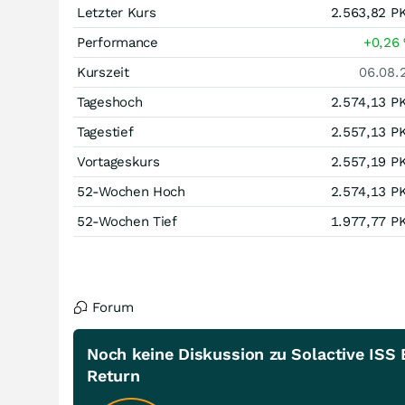
Letzter Kurs
2.563,82
P
Performance
+0,26
Kurszeit
06.08.
Tageshoch
2.574,13
P
Tagestief
2.557,13
P
Vortageskurs
2.557,19
P
52-Wochen Hoch
2.574,13
P
52-Wochen Tief
1.977,77
P
Forum
Noch keine Diskussion zu Solactive ISS
Return