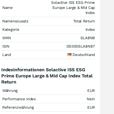
Solactive ISS ESG Prime
Name
Europe Large & Mid Cap
Index
Namenszusatz
Total Return
Kategorie
Index
WKN
SLA8NB
ISIN
DE000SLA8NB7
Land
Deutschland
Indexinformationen Solactive ISS ESG
Prime Europe Large & Mid Cap Index Total
Return
Währung
EUR
Performance Index
Nein
Referenzwährung
EUR