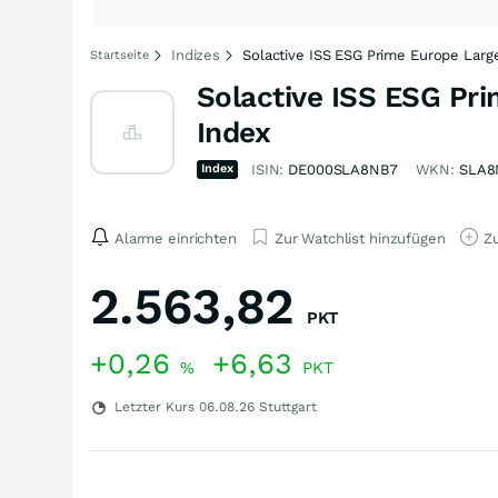
Indizes
Solactive ISS ESG Prime Europe Larg
Startseite
Solactive ISS ESG Pri
Index
Index
ISIN:
DE000SLA8NB7
WKN:
SLA8
Alarme einrichten
Zur Watchlist hinzufügen
Zu
2.563,82
PKT
+0,26
+6,63
%
PKT
Letzter Kurs
06.08.26
Stuttgart