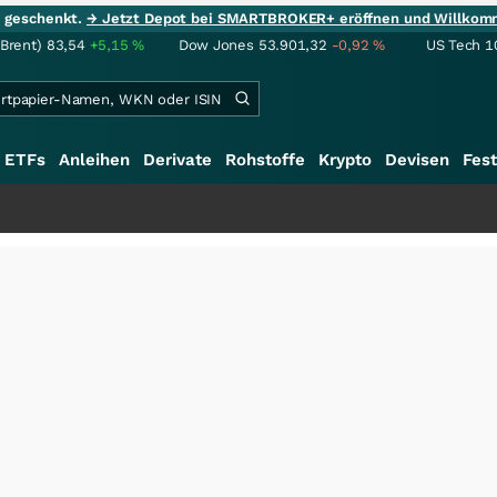
ie geschenkt.
→ Jetzt Depot bei SMARTBROKER+ eröffnen und Willkom
(Brent)
83,54
+5,15
%
Dow Jones
53.901,32
-0,92
%
US Tech 1
ETFs
Anleihen
Derivate
Rohstoffe
Krypto
Devisen
Fest
+++
S