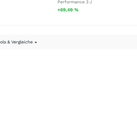
Performance 3 J
+69,49
%
ools & Vergleiche