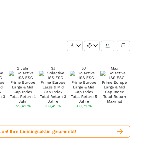
1 Jahr
3J
5J
Max
+29,41
%
+69,49
%
+80,71
%
! Ihre Lieblingsaktie geschenkt!