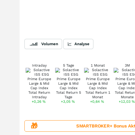
Volumen
Analyse
Intraday
5 Tage
1 Monat
3M
+0,26
%
+3,05
%
+0,64
%
+12,03
%
🎁
SMARTBROKER+ Bonus Aktion