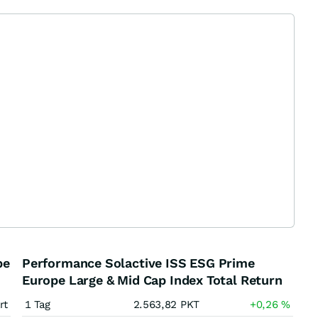
pe
Performance Solactive ISS ESG Prime
Europe Large & Mid Cap Index Total Return
rt
1 Tag
2.563,82
PKT
+0,26
%