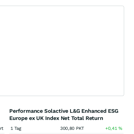
Performance Solactive L&G Enhanced ESG
Europe ex UK Index Net Total Return
rt
1 Tag
300,80
PKT
+0,41
%