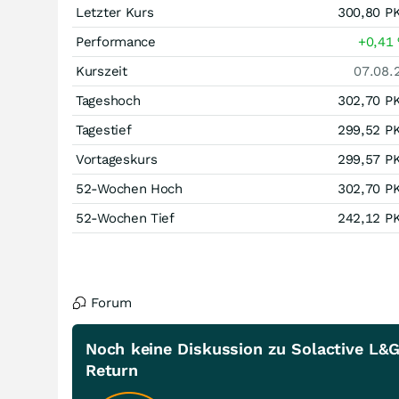
Letzter Kurs
300,80
P
Performance
+0,41
Kurszeit
07.08.
Tageshoch
302,70
P
Tagestief
299,52
P
Vortageskurs
299,57
P
52-Wochen Hoch
302,70
P
52-Wochen Tief
242,12
P
Forum
Noch keine Diskussion zu Solactive L&
Return