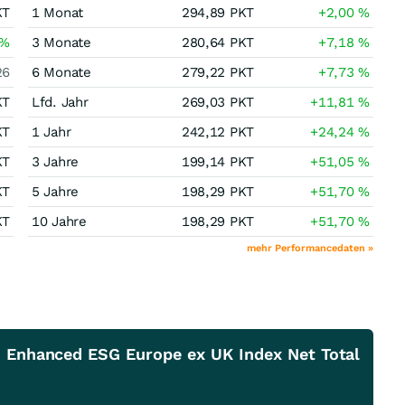
KT
1 Monat
294,89
PKT
+2,00
%
%
3 Monate
280,64
PKT
+7,18
%
26
6 Monate
279,22
PKT
+7,73
%
KT
Lfd. Jahr
269,03
PKT
+11,81
%
KT
1 Jahr
242,12
PKT
+24,24
%
KT
3 Jahre
199,14
PKT
+51,05
%
KT
5 Jahre
198,29
PKT
+51,70
%
KT
10 Jahre
198,29
PKT
+51,70
%
mehr Performancedaten »
G Enhanced ESG Europe ex UK Index Net Total