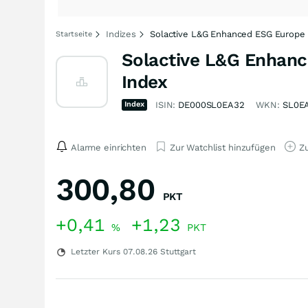
Indizes
Solactive L&G Enhanced ESG Europe 
Startseite
Solactive L&G Enhanc
Index
Index
ISIN:
DE000SL0EA32
WKN:
SL0E
Alarme einrichten
Zur Watchlist hinzufügen
Zu
300,80
PKT
+0,41
+1,23
%
PKT
Letzter Kurs
07.08.26
Stuttgart