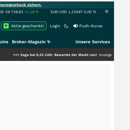
mensgeschenk sichern.
00
29.728,93
+1,18
%
EUR/USD
1,15587
0,00
%
Aktie geschenkt!
Login
Push-Kurse
zins
Broker-Magazin ✨
Unsere Services
aga bei 0,53 CAD: Bewertet der Markt noch immer nur die Hälfte der Story
Anzeige