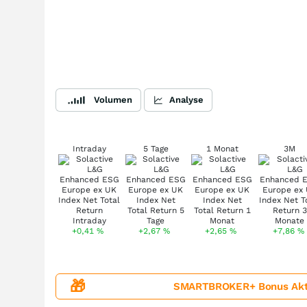
Volumen
Analyse
Intraday
5 Tage
1 Monat
3M
+0,41
%
+2,67
%
+2,65
%
+7,86
%
🎁
SMARTBROKER+ Bonus Aktion