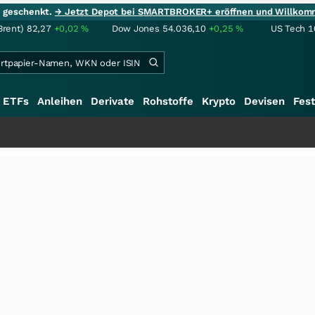
ie geschenkt.
→ Jetzt Depot bei SMARTBROKER+ eröffnen und Willkom
Brent)
82,27
+0,02
%
Dow Jones
54.036,10
+0,25
%
US Tech 1
ETFs
Anleihen
Derivate
Rohstoffe
Krypto
Devisen
Fest
+++
S