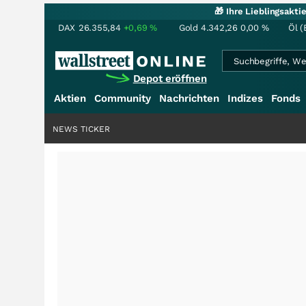
🎁 Ihre Lieblingsakt
DAX
26.355,84
+0,69
%
Gold
4.342,26
0,00
%
Öl (
Depot eröffnen
Aktien
Community
Nachrichten
Indizes
Fonds
NEWS TICKER