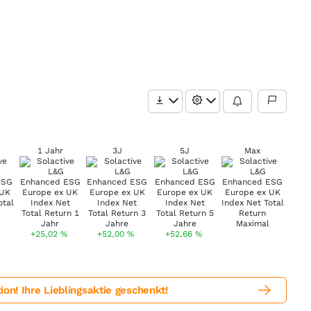
1 Jahr
3J
5J
Max
+25,02
%
+52,00
%
+52,66
%
! Ihre Lieblingsaktie geschenkt!