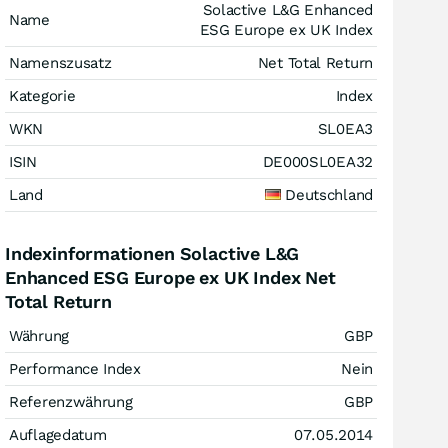
Solactive L&G Enhanced
Name
ESG Europe ex UK Index
Namenszusatz
Net Total Return
Kategorie
Index
WKN
SL0EA3
ISIN
DE000SL0EA32
Land
Deutschland
Indexinformationen Solactive L&G
Enhanced ESG Europe ex UK Index Net
Total Return
Währung
GBP
Performance Index
Nein
Referenzwährung
GBP
Auflagedatum
07.05.2014